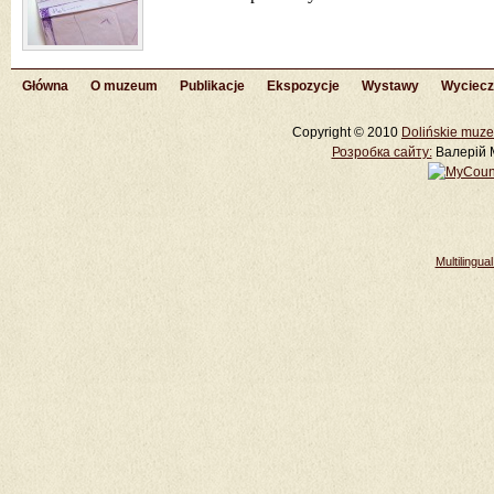
Główna
O muzeum
Publikacje
Ekspozycje
Wystawy
Wyciecz
Copyright © 2010
Dolińskie muze
Розробка cайту:
Валерій М
Multilingu