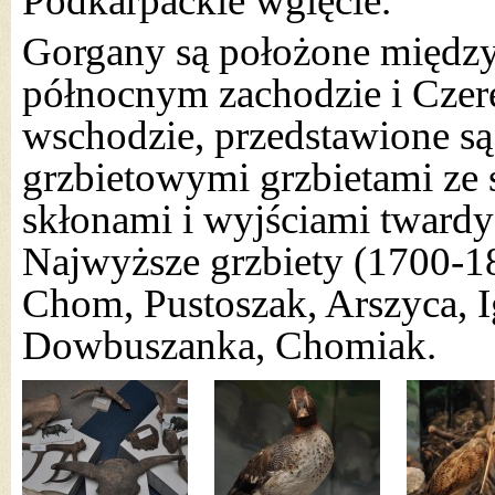
Podkarpackie wgięcie.
Gorgany są położone między
północnym zachodzie i Cze
wschodzie, przedstawione s
grzbietowymi grzbietami z
skłonami i wyjściami tward
Najwyższe grzbiety (1700-
Chom, Pustoszak, Arszyca, 
Dowbuszanka, Chomiak.