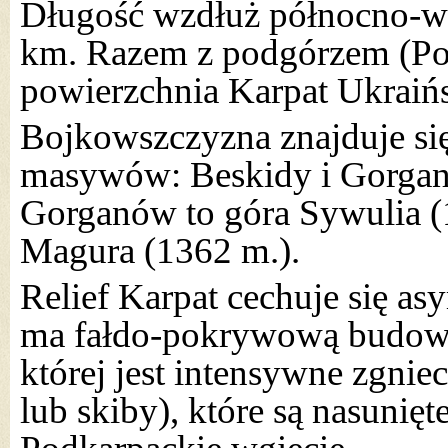
Długość wzdłuż północno-ws
km. Razem z podgórzem (Pod
powierzchnia Karpat Ukrai
Bojkowszczyzna znajduje si
masywów: Beskidy i Gorgan
Gorganów to góra Sywulia (
Magura (1362 m.).
Relief Karpat cechuje się as
ma fałdo-pokrywową budowę
której jest intensywne zgnie
lub skiby), które są nasunięte