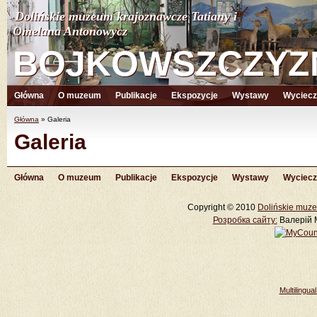
Dolińskie muzeum krajoznawcze Tatiany i
Dolińskie muzeum krajoznawcze Tatiany i
Omelana Antonowycz
Omelana Antonowycz
BOJKOWSZCZYZ
BOJKOWSZCZYZ
Główna
O muzeum
Publikacje
Ekspozycje
Wystawy
Wyciecz
Główna
»
Galeria
Galeria
Główna
O muzeum
Publikacje
Ekspozycje
Wystawy
Wyciecz
Copyright © 2010
Dolińskie muze
Розробка cайту:
Валерій М
Multilingu