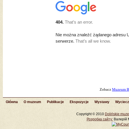
Zobacz
Muzeum B
Główna
O muzeum
Publikacje
Ekspozycje
Wystawy
Wyciecz
Copyright © 2010
Dolińskie muze
Розробка cайту:
Валерій М