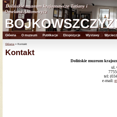
Dolińskie muzeum krajoznawcze Tatiany i
Dolińskie muzeum krajoznawcze Tatiany i
Omelana Antonowycz
Omelana Antonowycz
BOJKOWSZCZYZ
BOJKOWSZCZYZ
Główna
O muzeum
Publikacje
Ekspozycje
Wystawy
Wyciecz
Główna
»
Kontakt
Kontakt
Dolińskie muzeum krajoz
ul.
7755
tel: (0
e-mail:
m