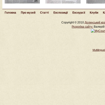
Головна
Про музей
Статті
Експозиції
Екскурсії
Клуби
К
Copyright © 2010
Долинський кра
Розробка cайту:
Валерій 
Multilingu