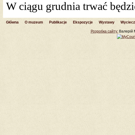
W ciągu grudnia trwać będz
Główna
O muzeum
Publikacje
Ekspozycje
Wystawy
Wyciecz
Розробка cайту:
Валерій М