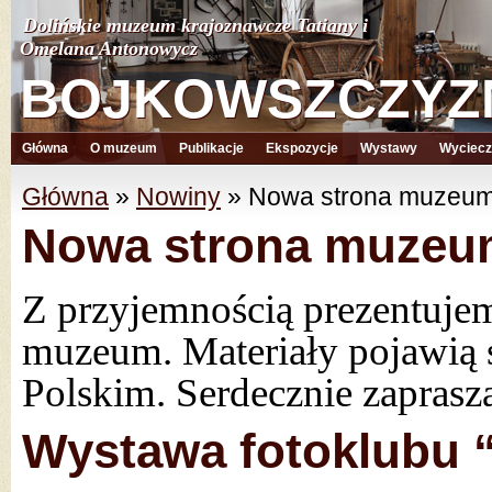
Dolińskie muzeum krajoznawcze Tatiany i
Dolińskie muzeum krajoznawcze Tatiany i
Omelana Antonowycz
Omelana Antonowycz
BOJKOWSZCZYZ
BOJKOWSZCZYZ
Główna
O muzeum
Publikacje
Ekspozycje
Wystawy
Wyciecz
Główna
»
Nowiny
»
Nowa strona muzeu
Nowa strona muzeu
Z przyjemnością prezentuje
muzeum. Materiały pojawią s
Polskim. Serdecznie zaprasz
Wystawa fotoklubu 