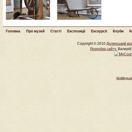
Головна
Про музей
Статті
Експозиції
Екскурсії
Клуби
К
Copyright © 2010
Долинський кра
Розробка cайту:
Валерій 
Multilingu