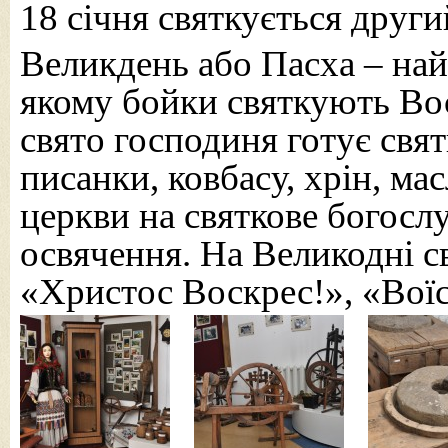
18 січня святкується друг
Великдень або Пасха – най
якому бойки святкують Вос
свято господиня готує свят
писанки, ковбасу, хрін, мас
церкви на святкове богосл
освячення. На Великодні с
«Христос Воскрес!», «Вої