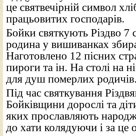
це святвечірній символ хлі
працьовитих господарів.
Бойки святкують Різдво 7 с
родина у вишиванках збира
Наготовлено 12 пісних стра
пироги та ін. На столі на н
для душ померлих родичів
Під час святкування Різдвя
Бойківщини дорослі та діти
яких прославляють народже
до хати колядуючи і за це