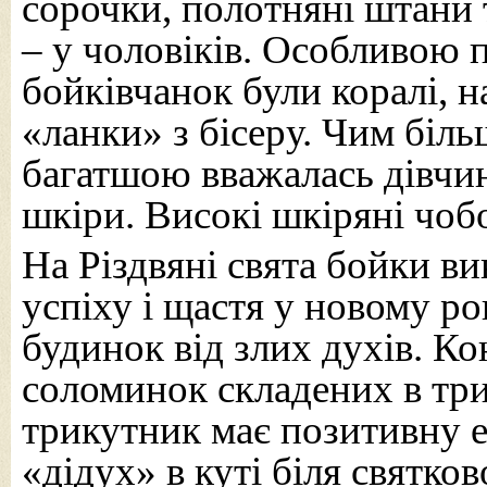
сорочки, полотняні штани 
– у чоловіків. Особливою
бойківчанок були коралі, н
«ланки» з бісеру. Чим біл
багатшою вважалась дівчин
шкіри. Високі шкіряні чоб
На Різдвяні свята бойки в
успіху і щастя у новому ро
будинок від злих духів. Ко
соломинок складених в три
трикутник має позитивну е
«дідух» в куті біля святков