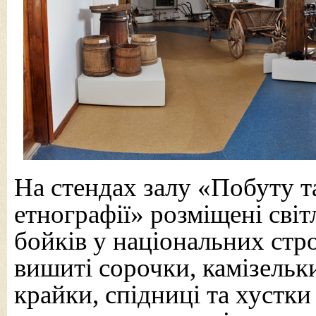
На стендах залу «Побуту т
етнографії» розміщені сві
бойків у національних стр
вишиті сорочки, камізельки
крайки, спідниці та хустки