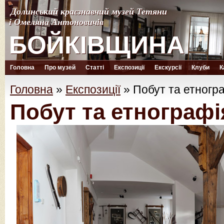
Долинський краєзнавчий музей Тетяни
Долинський краєзнавчий музей Тетяни
і Омеляна Антоновичів
і Омеляна Антоновичів
БОЙКІВЩИНА
БОЙКІВЩИНА
Головна
Про музей
Статті
Експозиції
Екскурсії
Клуби
К
Головна
»
Експозиції
»
Побут та етногр
Побут та етнографі