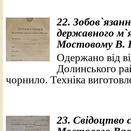
22
. Зобов
`
язанн
державного м
`
Мостовому В. І
Одержано від від
Долинського рай
чорнило. Техніка виготовле
23. Свідоцтво 