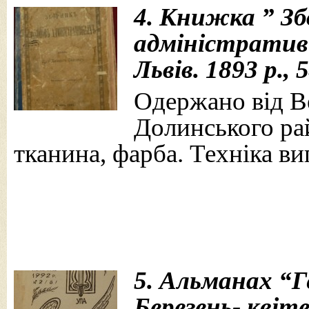
4. Книжка ” Зб
адміністратив
Львів. 1893 р.,
Одержано від Ве
Долинського рай
тканина, фарба. Техніка ви
5. Альманах “Г
Березень- квіте