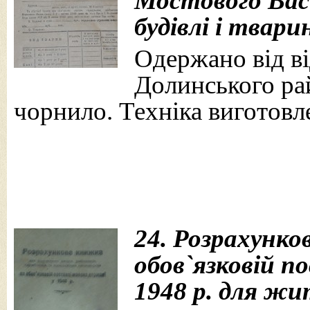
Мостового Вас
будівлі і твари
Одержано від від
Долинського рай
чорнило. Техніка виготовле
24. Розрахунко
обов
`
язковій п
1948 р. для жи