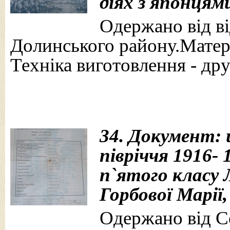
діях з японцями
Одержано від від
Долинського району.Матері
Техніка виготовлення - дру
34. Документ: 
півріччя 1916- 
п`ятого класу 
Горбової Марії,
Одержано від Се