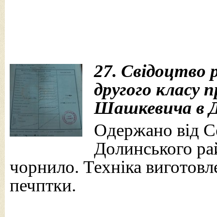
27. Свідоцтво р
другого класу п
Шашкевича в До
Одержано від Се
Долинського рай
чорнило. Техніка виготовле
печптки.