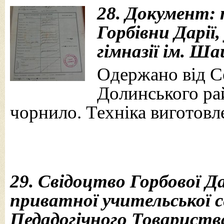
28. Документ: 
Горбівни Дарії,
гімназії ім. Ша
Одержано від Се
Долинського рай
чорнило. Техніка виготовле
29. Свідоцтво Горбової Дар
приватної учительської с
Педадогічного Товариства