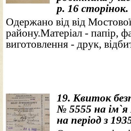
р. 16 сторінок.
Одержано від від Мостової 
району.Матеріал - папір, ф
виготовлення - друк, відби
19. Квиток без
№ 5555 на ім
`
я
на період з 193