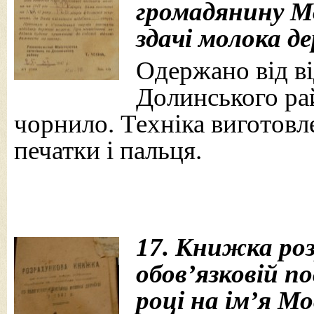
громадянину Мо
здачі молока де
Одержано від ві
Долинського рай
чорнило. Техніка виготовле
печатки і пальця.
17. Книжка ро
обов’язковій п
році на ім’я Мо