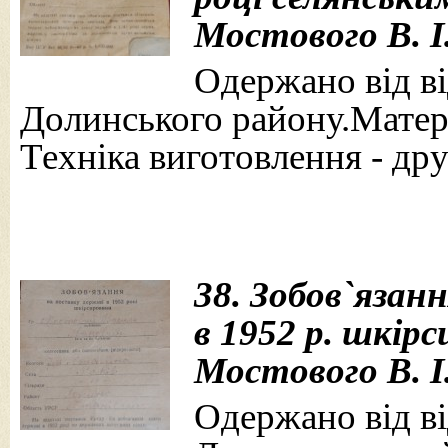
Мостового В. І.,
Одержано від від
Долинського району.Матері
Техніка виготовлення - дру
38. Зобов`язан
в 1952 р. шкір
Мостового В. І.
Одержано від від