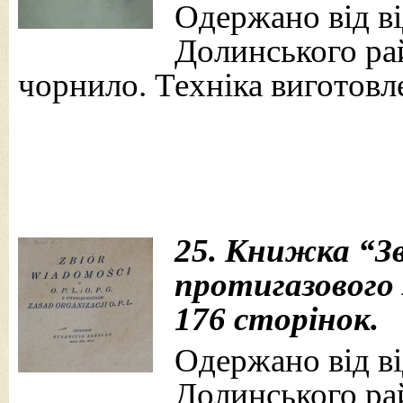
Одержано від від
Долинського рай
чорнило. Техніка виготовле
25. Книжка “Зв
протигазового 
176 сторінок.
Одержано від від
Долинського рай