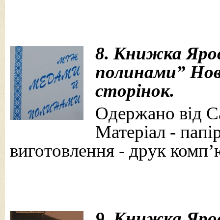
8. Книжка Яро
полинами” Нове
сторінок.
Одержано від Са
Матеріал - папір
виготовлення - друк комп’
9. Книжка Яро