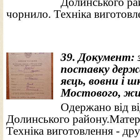
Долинського рай
чорнило. Техніка виготовле
39. Документ: 
поставку держа
яєць, вовни і ш
Мостового, жит
Одержано від від
Долинського району.Матері
Техніка виготовлення - дру