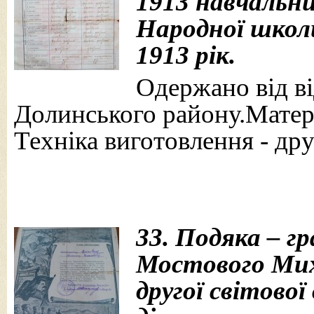
1913 навчальни
Народної школи
1913 рік.
Одержано від від
Долинського району.Матері
Техніка виготовлення - дру
33. Подяка – г
Мостового Мих
другої світової