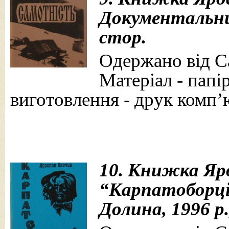
Документальний
стор.
Одержано від Са
Матеріал - папі
виготовлення - друк комп’
10. Книжка Яр
“Карпатоборці”
Долина, 1996 р.