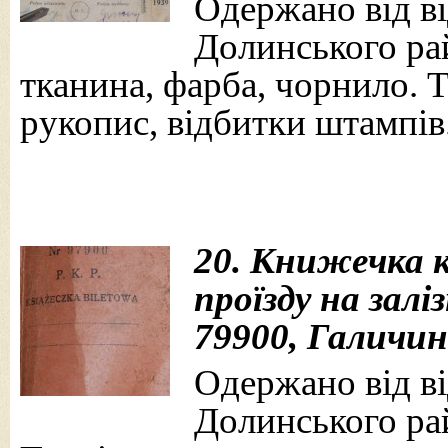
Одержано від від
Долинського рай
тканина, фарба, чорнило. Т
рукопис, відбитки штампів
20. Книжечка 
проїзду на залі
79900, Галичин
Одержано від ві
Долинського рай