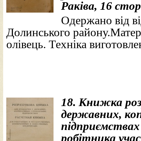
Раківа, 16 стор
Одержано від ві
Долинського району.Матері
олівець. Техніка виготовле
18. Книжка ро
державних, ко
підприємствах 
робітника участ