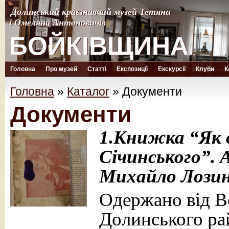
Долинський краєзнавчий музей Тетяни
Долинський краєзнавчий музей Тетяни
і Омеляна Антоновичів
і Омеляна Антоновичів
БОЙКІВЩИНА
БОЙКІВЩИНА
Головна
Про музей
Статті
Експозиції
Екскурсії
Клуби
К
Головна
»
Каталог
»
Документи
Документи
1.Книжка “Як 
Січинського”. 
Михайло Лозинс
Одержано від Ве
Долинського рай