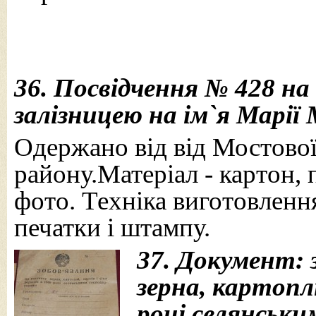
36. Посвідчення № 428 на
залізницею на ім`я Марії 
Одержано від від Мостової 
району.Матеріал - картон, 
фото. Техніка виготовлення
печатки і штампу.
37. Документ: 
зерна, картоплі
році селянськи