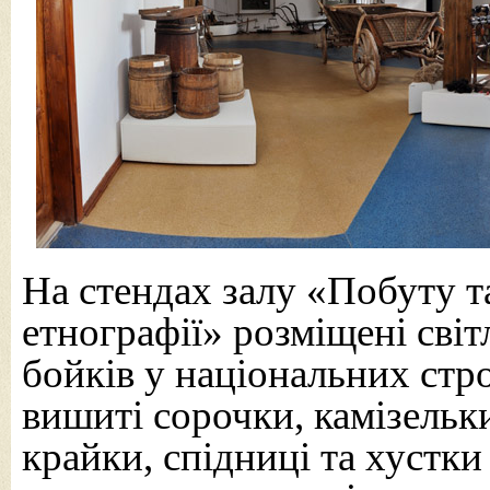
На стендах залу «Побуту т
етнографії» розміщені сві
бойків у національних стр
вишиті сорочки, камізельки
крайки, спідниці та хустки