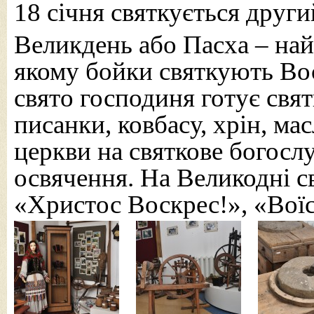
18 січня святкується друг
Великдень або Пасха – най
якому бойки святкують Вос
свято господиня готує свят
писанки, ковбасу, хрін, мас
церкви на святкове богосл
освячення. На Великодні с
«Христос Воскрес!», «Вої