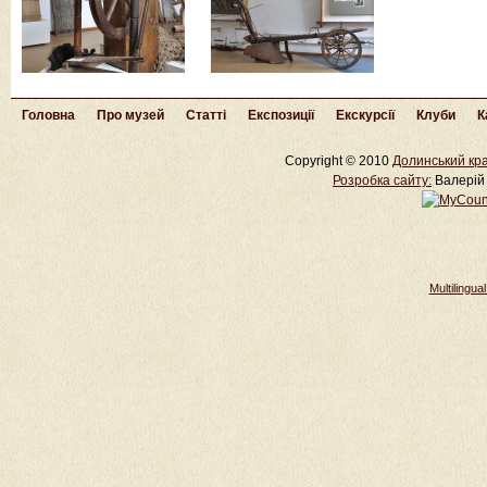
Головна
Про музей
Статті
Експозиції
Екскурсії
Клуби
К
Copyright © 2010
Долинський кра
Розробка cайту:
Валерій 
Multilingu