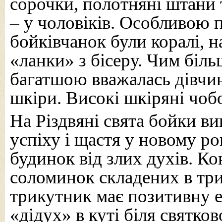
сорочки, полотняні штани 
– у чоловіків. Особливою
бойківчанок були коралі, н
«ланки» з бісеру. Чим біл
багатшою вважалась дівчин
шкіри. Високі шкіряні чоб
На Різдвяні свята бойки в
успіху і щастя у новому ро
будинок від злих духів. Ко
соломинок складених в три
трикутник має позитивну е
«дідух» в куті біля святков