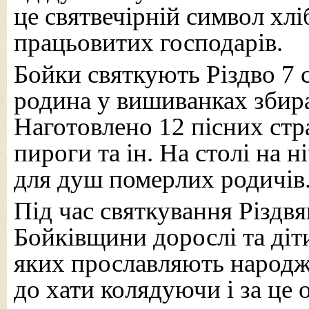
це святвечірній символ хлі
працьовитих господарів.
Бойки святкують Різдво 7 с
родина у вишиванках збира
Наготовлено 12 пісних стра
пироги та ін. На столі на н
для душ померлих родичів
Під час святкування Різдвя
Бойківщини дорослі та діти
яких прославляють народже
до хати колядуючи і за це