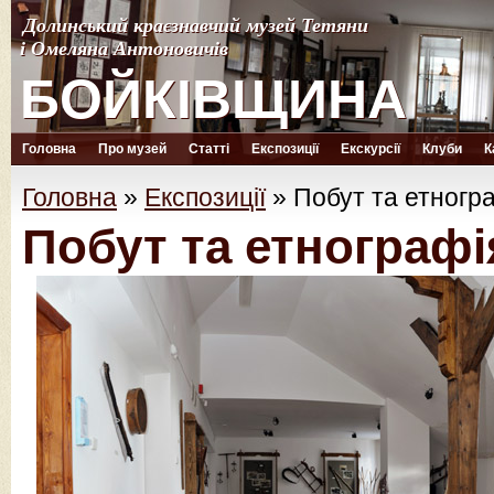
Долинський краєзнавчий музей Тетяни
Долинський краєзнавчий музей Тетяни
і Омеляна Антоновичів
і Омеляна Антоновичів
БОЙКІВЩИНА
БОЙКІВЩИНА
Головна
Про музей
Статті
Експозиції
Екскурсії
Клуби
К
Головна
»
Експозиції
»
Побут та етногр
Побут та етнографі