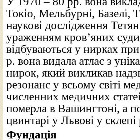
У 1970 – 80 рр. вона викла
Токіо, Мельбурні, Базелі, Т
наукові дослідження Тетя
ураженням кров’яних суди
відбуваються у нирках при
р. вона видала атлас з уні
нирок, який викликав надзв
резонанс у всьому світі ме
численних медичних стате
померла в Вашингтоні, а п
цвинтарі у Львові у склеп
Фундація