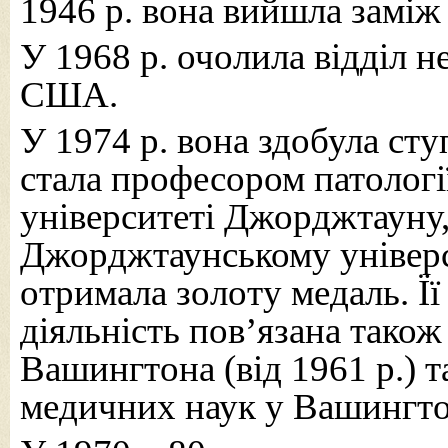
1946 р. вона вийшла заміж
У 1968 р. очолила відділ н
США.
У 1974 р. вона здобула сту
стала професором патологі
університеті Джорджтауну,
Джорджтаунському універс
отримала золоту медаль. Її
діяльність пов’язана тако
Вашингтона (від 1961 р.) 
медичних наук у Вашингто