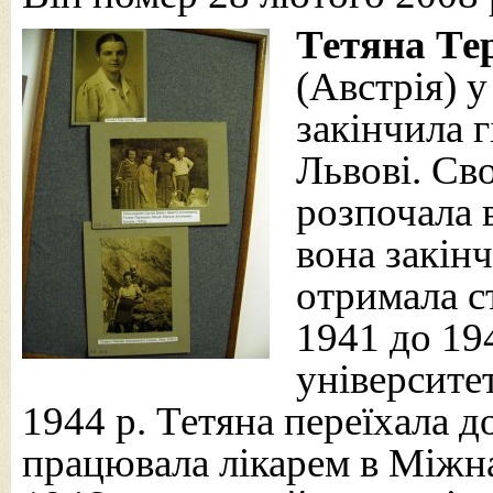
Тетяна Те
(Австрія) у
закінчила 
Львові. Св
розпочала 
вона закін
отримала с
1941 до 19
університет
1944 р. Тетяна переїхала д
працювала лікарем в Міжна