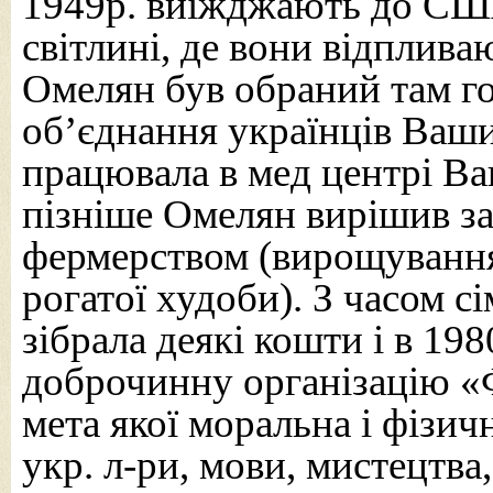
1949р. виїжджають до СШ
світлині, де вони відпливаю
Омелян був обраний там г
об’єднання українців Ваши
працювала в мед центрі В
пізніше Омелян вирішив з
фермерством (вирощування
рогатої худоби). З часом с
зібрала деякі кошти і в 19
доброчинну організацію «Ф
мета якої моральна і фізич
укр. л-ри, мови, мистецтва,