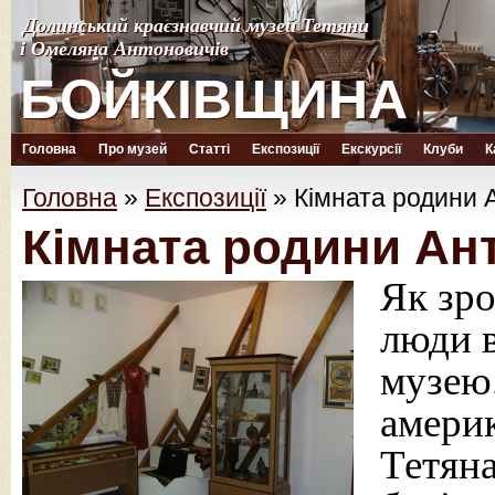
Долинський краєзнавчий музей Тетяни
Долинський краєзнавчий музей Тетяни
і Омеляна Антоновичів
і Омеляна Антоновичів
БОЙКІВЩИНА
БОЙКІВЩИНА
Головна
Про музей
Статті
Експозиції
Екскурсії
Клуби
К
Головна
»
Експозиції
»
Кімната родини 
Кімната родини Ан
Як зро
люди 
музею.
америк
Тетян