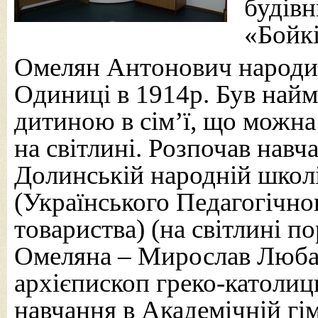
будівн
«Бойк
Омелян Антонович народив
Одиниці в 1914р. Був на
дитиною в сім’ї, що можна
на світлині. Розпочав навч
Долинській народній школ
(Українського Педагогічно
товариства) (на світлині п
Омеляна – Мирослав Любач
архієпископ греко-католиц
навчання в Академічній гі