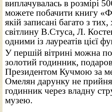
виплачувалась в розмірі 50
можете побачити книгу «Фу
якій записані багато з тих
світлину В.Стуса, Л. Косте
одними із лауреатів цієї фу
У першій вітрині можна по
золотий годинник, подаро
Президентом Кучмою за ме
Омелян дарунку не прийняв 
годинник через владну ст
музею.