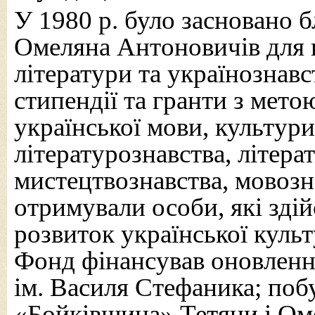
У 1980 р. було засновано 
Омеляна Антоновичів для 
літератури та українознав
стипендії та гранти з мет
української мови, культури
літературознавства, літерат
мистецтвознавства, мовозна
отримували особи, які зді
розвиток української культ
Фонд фінансував оновлення
ім. Василя Стефаника; поб
«Бойківщина» Тетяни і Ом