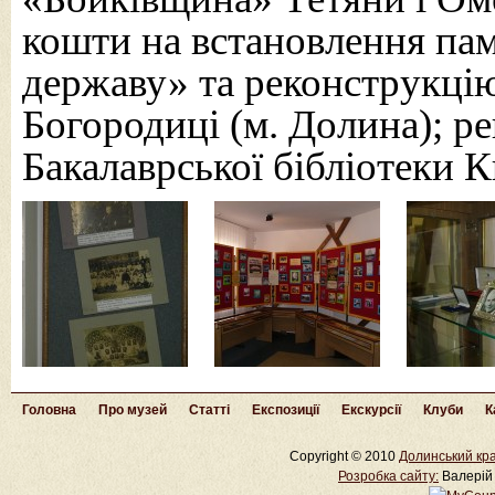
кошти на встановлення пам
державу» та реконструкцію
Богородиці (м. Долина); р
Бакалаврської бібліотеки 
Головна
Про музей
Статті
Експозиції
Екскурсії
Клуби
К
Copyright © 2010
Долинський кра
Розробка cайту:
Валерій 