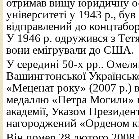
отримав вищу юридичну ос
університеті у 1943 р., бу
відправлений до концтабор
У 1946 р. одружився з Тет
вони емігрували до США.
У середині 50-х рр.. Омел
Вашингтонської Українсько
«Меценат року» (2007 р.) 
медаллю «Петра Могили» в
академії, Указом Президен
нагороджений «Орденом к
Він помер 28 лютого 2008 