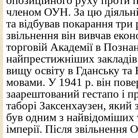
опозиційного руху проти п
членом ОУН. За цю діяльн
та відбував покарання три 
звільнення він вивчав екон
торговій Академії в Познан
найпрестижніших закладів
вищу освіту в Гданську та 
мовами. У 1941 р. він пове
заарештований гестапо і п
таборі Заксенхаузен, який 
був одним з найвідоміших 
імперії. Після звільнення