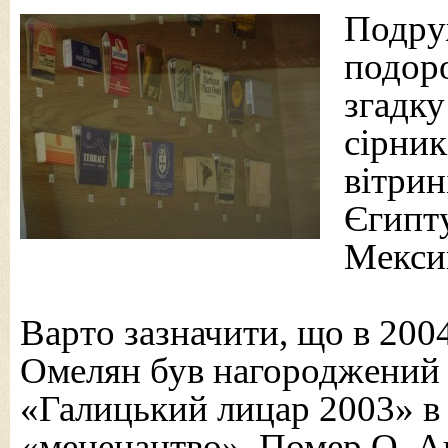
Подру
подоро
згадку
сірник
вітрині
Єгипту
Мекси
Варто зазначити, що в 2004
Омелян був нагороджений
«Галицький лицар 2003» в 
«меценацтво». Помер О. 