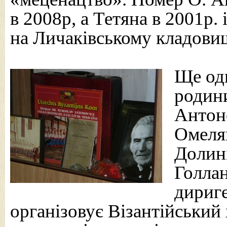
в 2008р, а Тетяна в 2001р. 
на Личаківському кладовищ
Ще од
родин
Антон
Омелян
Долині
Голлан
дириге
організовує Візантійський