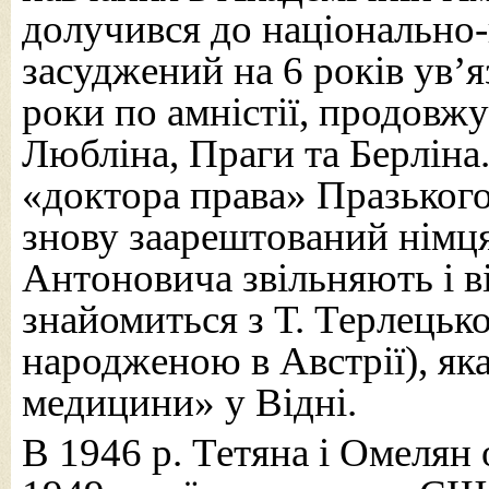
долучився до національно-
засуджений на 6 років ув’я
роки по амністії, продовж
Любліна, Праги та Берліна
«доктора права» Празького
знову заарештований німця
Антоновича звільняють і в
знайомиться з Т. Терлецько
народженою в Австрії), яка
медицини» у Відні.
В 1946 р. Тетяна і Омелян