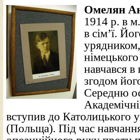
Омелян А
1914 р. в 
в сім’ї. Йо
урядником,
німецького
навчався в 
згодом його
Середню ос
Академічні
вступив до Католицького у
(Польща). Під час навчанн