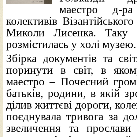
маестро д-р
колективів Візантійського
Миколи Лисенка. Таку 
розмістилась у холі музею.
Збірка документів та св
поринути в світ, в яком
маестро – Почесний гром
батьків, родини, в якій з
ділив життєві дороги, коле
поєднувала тривога за до
звеличення та прослави 