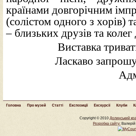
країнами довгорічним імп
(солістом одного з хорів)
– близьких друзів та коле
Виставка триват
Ласкаво запрошу
Адм
Головна
Про музей
Статті
Експозиції
Екскурсії
Клуби
К
Copyright © 2010
Долинський кра
Розробка cайту:
Валерій 