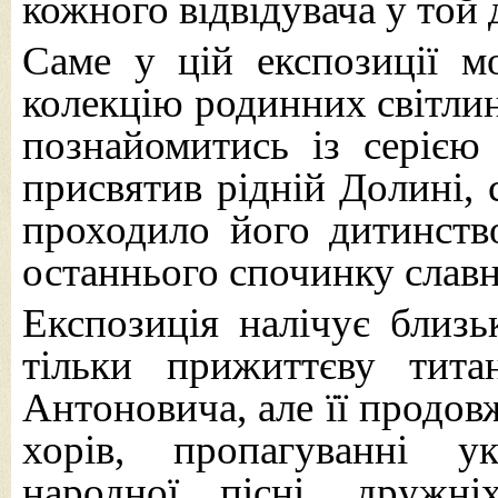
кожного відвідувача у той 
Саме у цій експозиції м
колекцію родинних світли
познайомитись із серією 
присвятив рідній Долині, с
проходило його дитинство
останнього спочинку славн
Експозиція налічує близь
тільки прижиттєву тит
Антоновича, але її продов
хорів, пропагуванні ук
народної пісні, дружні