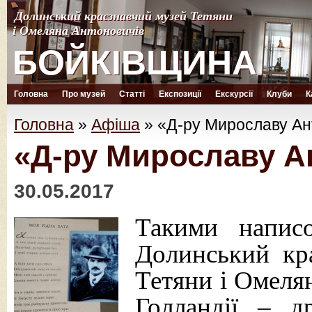
Долинський краєзнавчий музей Тетяни
Долинський краєзнавчий музей Тетяни
і Омеляна Антоновичів
і Омеляна Антоновичів
БОЙКІВЩИНА
БОЙКІВЩИНА
Головна
Про музей
Статті
Експозиції
Екскурсії
Клуби
К
Головна
»
Афіша
»
«Д-ру Мирославу Ан
«Д-ру Мирославу А
30.05.2017
Такими напис
Долинський кр
Тетяни і Омелян
Голландії – д