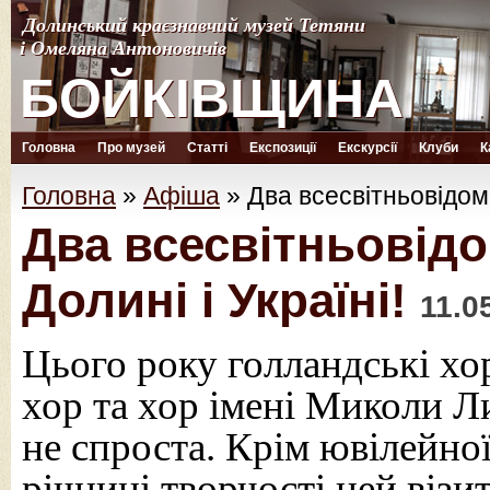
Долинський краєзнавчий музей Тетяни
Долинський краєзнавчий музей Тетяни
і Омеляна Антоновичів
і Омеляна Антоновичів
БОЙКІВЩИНА
БОЙКІВЩИНА
Головна
Про музей
Статті
Експозиції
Екскурсії
Клуби
К
Головна
»
Афіша
»
Два всесвітньовідомі
Два всесвітньовідо
Долині і Україні!
11.0
Цього року голландські хо
хор та хор імені Миколи 
не спроста. Крім ювілейної 
річниці творчості цей візи