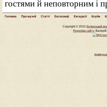
гостями й неповторним і 
Головна
Про музей
Статті
Експозиції
Екскурсії
Клуби
К
Copyright © 2010
Долинський кра
Розробка cайту:
Валерій 
Multilingu