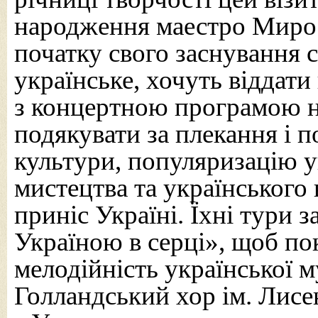
народження маестро Мирос
початку свого заснування 
українське, хочуть віддати
з концертною програмою на
подякувати за плекання і 
культури, популяризацію ук
мистецтва та українського н
приніс Україні. Їхні тури 
Україною в серці», щоб пок
мелодійність української му
Голландський хор ім. Лисе