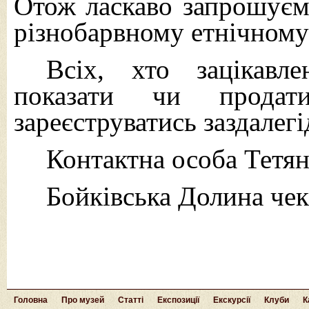
Отож ласкаво запрошуєм
різнобарвному етнічному 
Всіх, хто зацікавле
показати чи продат
зареєструватись заздалегі
Контактна особа Тетян
Бойківська Долина чек
Головна
Про музей
Статті
Експозиції
Екскурсії
Клуби
К