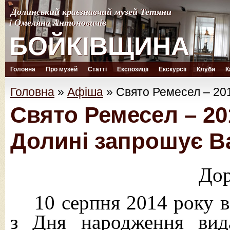
Долинський краєзнавчий музей Тетяни
Долинський краєзнавчий музей Тетяни
і Омеляна Антоновичів
і Омеляна Антоновичів
БОЙКІВЩИНА
БОЙКІВЩИНА
Головна
Про музей
Статті
Експозиції
Екскурсії
Клуби
К
Головна
»
Афіша
»
Свято Ремесел – 201
Свято Ремесел – 20
Долині запрошує В
Дор
10 серпня 2014 року в
з Дня народження вид