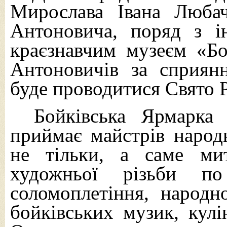
Мирослава Івана Любач
Антоновича, поряд з 
краєзнавчим музеєм «Б
Антоновичів за сприян
буде проводитися Свято 
Бойківська Ярмарка
приймає майстрів народ
не тільки, а саме мит
художньої різьби по
соломоплетіння, народно
бойківських музик,
кулі