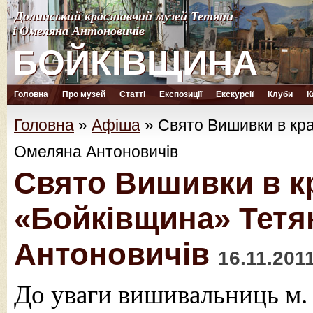
Долинський краєзнавчий музей Тетяни
Долинський краєзнавчий музей Тетяни
і Омеляна Антоновичів
і Омеляна Антоновичів
БОЙКІВЩИНА
БОЙКІВЩИНА
Головна
Про музей
Статті
Експозиції
Екскурсії
Клуби
К
Головна
»
Афіша
»
Свято Вишивки в кра
Омеляна Антоновичів
Свято Вишивки в к
«Бойківщина» Тетя
Антоновичів
16.11.201
До уваги вишивальниць м.