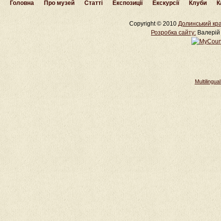
Головна
Про музей
Статті
Експозиції
Екскурсії
Клуби
К
Copyright © 2010
Долинський кра
Розробка cайту:
Валерій 
Multilingu