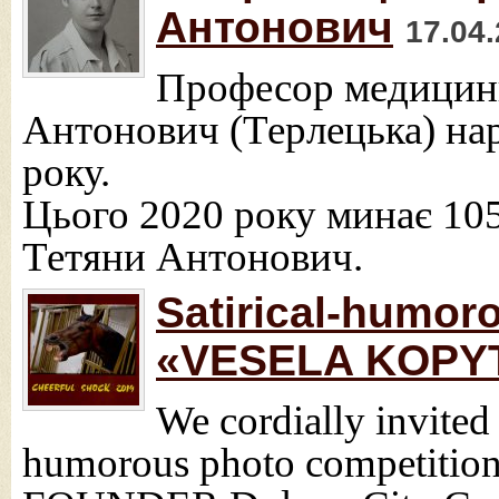
Антонович
17.04
Професор медицин
Антонович (Терлецька) нар
року.
Цього 2020 року минає 10
Тетяни Антонович.
Satirical-humor
«VESELA KOPYT
We cordially invited 
humorous photo competit