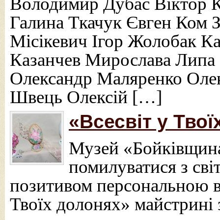
Володимир Дубас Віктор 
Галина Ткачук Євген Ком З
Місікевич Ігор Жолобак К
Казанчев Мирослава Липа 
Олександр Маляренко Оле
Швець Олексій […]
«Всесвіт у Тво
Музей «Бойківщина
помилуватися з св
позитивом персональною в
Твоїх долонях» майстрині 