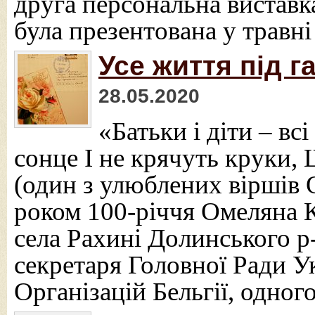
друга персональна виставк
була презентована у травні
Усе життя під г
28.05.2020
«Батьки і діти – вс
сонце І не крячуть круки, 
(один з улюблених віршів 
роком 100-річчя Омеляна 
села Рахині Долинського р
секретаря Головної Ради 
Організацій Бельгії, одног