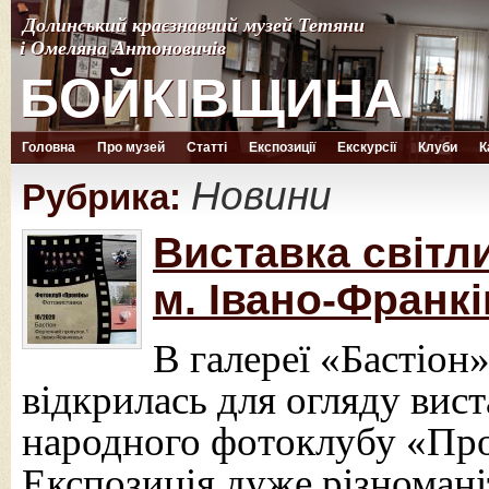
Долинський краєзнавчий музей Тетяни
Долинський краєзнавчий музей Тетяни
і Омеляна Антоновичів
і Омеляна Антоновичів
БОЙКІВЩИНА
БОЙКІВЩИНА
Головна
Про музей
Статті
Експозиції
Екскурсії
Клуби
К
Новини
Рубрика:
Виставка світл
м. Івано-Франкі
В галереї «Бастіон
відкрилась для огляду вис
народного фотоклубу «Про
Експозиція дуже різноманіт