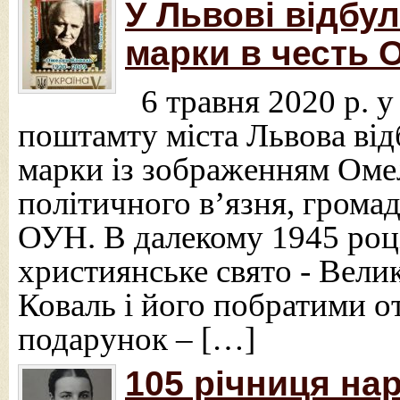
У Львові відбу
марки в честь 
6 травня 2020 р. 
поштамту міста Львова ві
марки із зображенням Омел
політичного в’язня, громад
ОУН. В далекому 1945 році
християнське свято - Велик
Коваль і його побратими 
подарунок – […]
105 річниця на