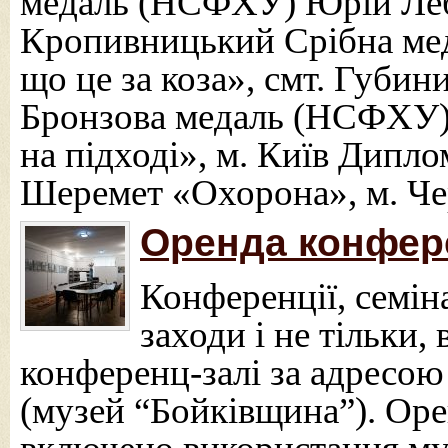
медаль (НСФХУ) Юрій Леб
Кропивницький Срібна ме
що це за коза», смт. Губин
Бронзова медаль (НСФХУ) 
на підході», м. Київ Дипл
Шеремет «Охорона», м. Че
Оренда конфер
Конференції, семіна
заходи і не тільки
конференц-залі за адресою
(музей “Бойківщина”). Орен