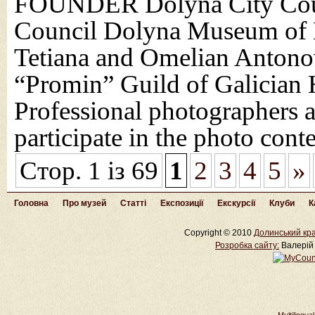
FOUNDER Dolyna City Co
Council Dolyna Museum of 
Tetiana and Оmelian Antono
“Promin” Guild of Galici
Professional photographers a
participate in the photo cont
Стор. 1 із 69
1
2
3
4
5
»
Головна
Про музей
Статті
Експозиції
Екскурсії
Клуби
К
Copyright © 2010
Долинський кра
Розробка cайту:
Валерій 