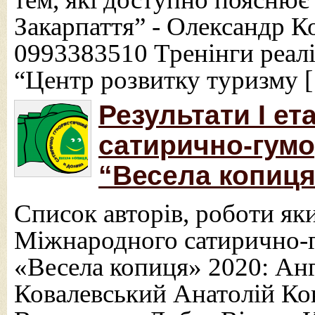
Закарпаття” - Олександр К
0993383510 Тренінги реалі
“Центр розвитку туризму 
Результати І ет
сатирично-гум
“Весела копиця
Список авторів, роботи яки
Міжнародного сатирично-
«Весела копиця» 2020: Ан
Ковалевський Анатолій К