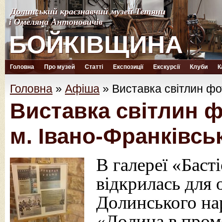
Долинський краєзнавчий музей Тетяни
Долинський краєзнавчий музей Тетяни
і Омеляна Антоновичів
і Омеляна Антоновичів
БОЙКІВЩИНА
БОЙКІВЩИНА
Головна
Про музей
Статті
Експозиції
Екскурсії
Клуби
К
Головна
»
Афіша
»
Виставка світлин фо
Виставка світлин 
м. Івано-Франківськ
В галереї «Баст
відкрилась для 
Долинського на
«Долина в пром