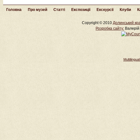
Головна
Про музей
Статті
Експозиції
Екскурсії
Клуби
К
Copyright © 2010
Долинський кра
Розробка cайту:
Валерій 
Multilingu