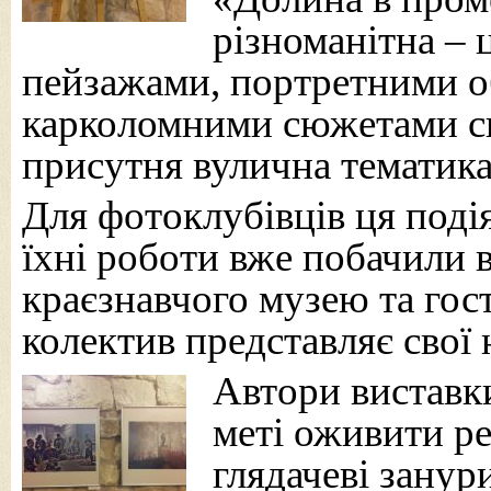
різноманітна – 
пейзажами, портретними о
карколомними сюжетами сп
присутня вулична тематика 
Для фотоклубівців ця поді
їхні роботи вже побачили в
краєзнавчого музею та гості
колектив представляє свої
Автори виставк
меті оживити ре
глядачеві занур