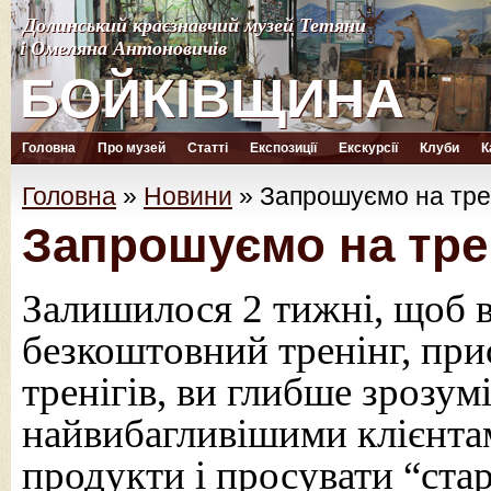
Долинський краєзнавчий музей Тетяни
Долинський краєзнавчий музей Тетяни
і Омеляна Антоновичів
і Омеляна Антоновичів
БОЙКІВЩИНА
БОЙКІВЩИНА
Головна
Про музей
Статті
Експозиції
Екскурсії
Клуби
К
Головна
»
Новини
»
Запрошуємо на трен
Запрошуємо на трен
Залишилося 2 тижні, щоб в
безкоштовний тренінг, при
тренігів, ви глибше зрозум
найвибагливішими клієнтам
продукти і просувати “стар