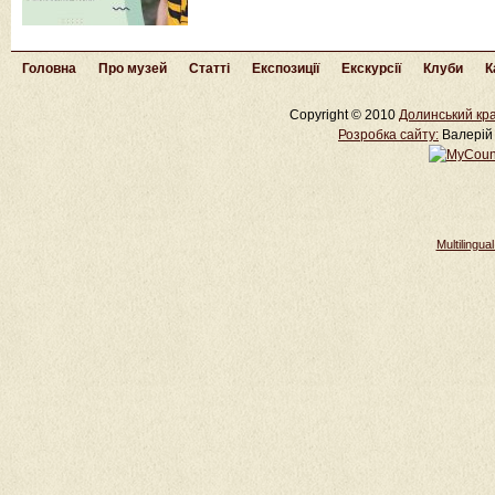
Головна
Про музей
Статті
Експозиції
Екскурсії
Клуби
К
Copyright © 2010
Долинський кра
Розробка cайту:
Валерій 
Multilingu