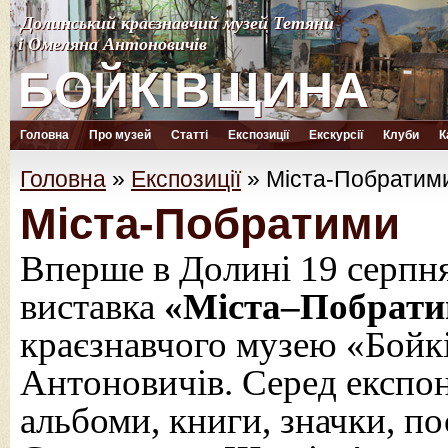
Долинський краєзнавчий музей Тетяни
Долинський краєзнавчий музей Тетяни
і Омеляна Антоновичів
і Омеляна Антоновичів
БОЙКІВЩИНА
БОЙКІВЩИНА
Головна
Про музей
Статті
Експозиції
Екскурсії
Клуби
К
Головна
»
Експозиції
»
Міста-Побратим
Міста-Побратими
Вперше в Долині 19 серпня
виставка
«Міста–Побрат
краєзнавчого музею «Бойк
Антоновичів. Серед експон
альбоми, книги, значки, пос