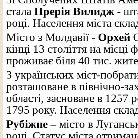
стала
Прерія Вилидж
-
шт
році. Населення міста скла
Місто з Молдавії -
Орхей
кінці 13 століття на місці 
проживає біля 40 тис. жите
З українських міст-побрат
розташоване в північно-за
області, засноване в 1257 
1795 року. Населення склад
Рубіжне –
місто в Луганськ
році. Статус міста отриман