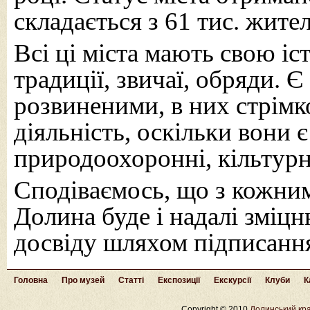
складається з 61 тис. жител
Всі ці міста мають свою іс
традиції, звичаї, обряди. 
розвиненими, в них стрімк
діяльність, оскільки вони 
природоохоронні, кільтурні
Сподіваємось, що з кожним
Долина буде і надалі зміцн
досвіду шляхом підписанн
Головна
Про музей
Статті
Експозиції
Екскурсії
Клуби
К
Copyright © 2010
Долинський кра