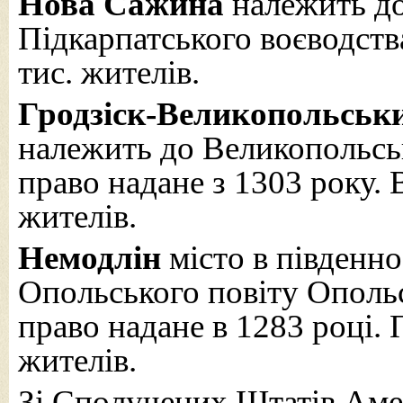
Нова Сажина
належить д
Підкарпатського воєводств
тис. жителів.
Гродзіск-Великопольськ
належить до Великопольсь
право надане з 1303 року. 
жителів.
Немодлін
місто в південн
Опольського повіту Опольс
право надане в 1283 році. 
жителів.
Зі Сполучених Штатів Ам