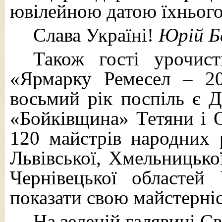
ювілейною датою їхнього 
Слава Україні!
Юрій Б
Також гості урочист
«Ярмарку Ремесел – 20
восьмий рік поспіль є 
«Бойківщина» Тетяни і 
120 майстрів народних р
Львівської, Хмельницької
Чернівецької областей
показати свою майстерніс
На зеленій галявині С