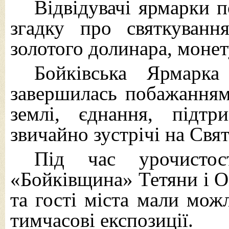
Відвідувачі ярмарки 
згадку про святкуван
золотого долинара, монет
Бойківська Ярмарк
завершилась побажанням
землі, єднання, підтр
звичайно зустрічі на Свят
Під час урочисто
«Бойківщина» Тетяни і 
та гості міста мали можл
тимчасові експозиції.