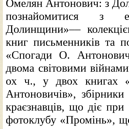
Омелян Антонович: з До
познайомитися з ек
Долинщини»–– колекціє
книг письменників та п
«Спогади О. Антонович
двома світовими війнам
ох ч., у двох книгах 
Антоновичів», збірники
краєзнавців, що діє при
фотоклубу «Промінь», що