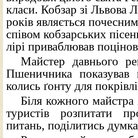
класи. Кобзар зі Львова
років являється почесним
співом кобзарських пісе
лірі приваблював поцінов
Майстер давнього р
Пшеничника показував 
колись ґонту для покрівлі
Біля кожного майстра 
туристів розпитати пр
питань, поділитись дум