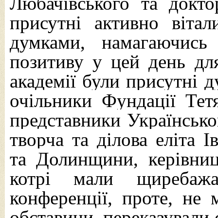
Любачівського та докт
присутні активно віта
думками, намагаючись
позитиву у цей день дл
академії були присутні
д
очільники Фундації Тет
представники Українсько
творча та ділова еліта 
та Долинщини, керівниц
котрі мали щире
баж
конференції, проте, не 
обставини, переказували 