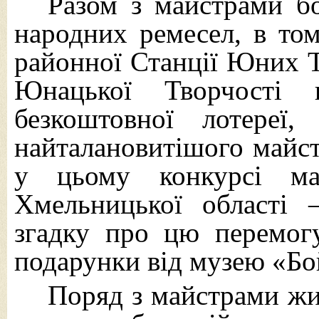
Разом з майстрами бо
народних ремесел, в том
районної Станції Юних Т
Юнацької Творчості 
безкоштовної лотереї,
найталановитішого майст
у цьому конкурсі ма
Хмельницької області 
згадку про цю перемогу
подарунки від музею «Бо
Поряд з майстрами жи