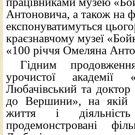
працівниками музею «Бо
Антоновича, а також на 
експонуватимуться цього
краєзнавчому музеї «Бой
«100 річчя Омеляна Анто
Гідним продовженн
урочистої академії
Любачівський та доктор
до Вершини», на якій з
життя і діяльніст
продемонстровані фі