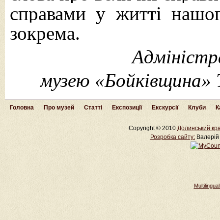
справами у житті нашо
зокрема.
Адміністр
музею «Бойківщина» 
Головна
Про музей
Статті
Експозиції
Екскурсії
Клуби
К
Copyright © 2010
Долинський кра
Розробка cайту:
Валерій 
Multilingu