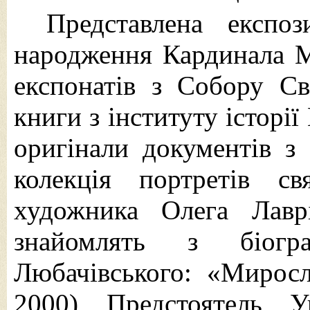
Представлена експо
народження Кардинала М.
експонатів з Собору Св
книги з інституту історії
оригінали документів з
колекція портретів с
художника Олега Лавр
знайомлять з біог
Любачівського: «Миросл
2000) Предстоятель Ук