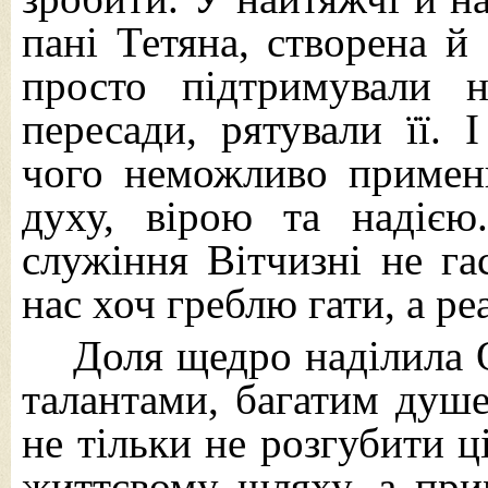
пані Тетяна, створена 
просто підтримували н
пересади, рятували її. 
чого неможливо примен
духу, вірою та надією
служіння Вітчизні не га
нас хоч греблю гати, а р
Доля щедро наділила 
талантами, багатим душе
не тільки не розгубити ц
життєвому шляху, а прим