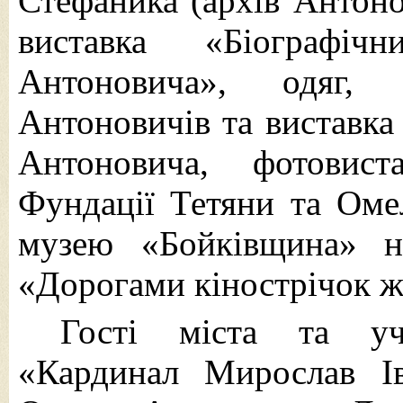
Стефаника (архів Антоно
виставка «Біографіч
Антоновича», одяг,
Антоновичів та виставка
Антоновича, фотовис
Фундації Тетяни та Оме
музею «Бойківщина» н
«Дорогами кінострічок 
Гості міста та у
«Кардинал Мирослав І