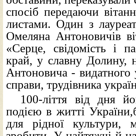
спосіб передаючи вітан
листами. Один з лауреат
Омеляна Антоновичів ві
«
Серце, свідомість і п
край, у славну Долину, 
Антоновича - видатного 
справи, трудівника украї
100-ліття від дня й
подією в житті України,
для рідної культури,
зробити.
У найтяжчі й н