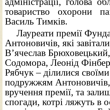
адміністрації, голова об
товариство охорони па
Василь Тимків.
Лауреати премії Фунда
Антоновичів, які
завітали
В’ячеслав
Брюховецький,
Содомора, Леонід Фінбе
Рябчук – ділилися своїми
подружжям Антоновичів,
вручення премії, та зали
спогади, котрі ляжуть в 