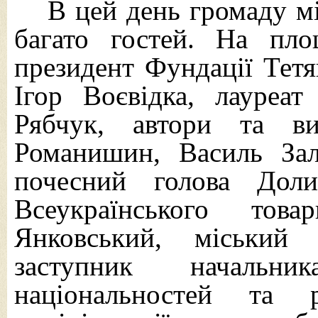
В цей день громаду м
багато гостей. На пл
президент Фундації Тет
Ігор Воєвідка, лауреа
Рябчук, автори та в
Романишин, Василь Зал
почесний голова Долин
Всеукраїнського това
Янковський, міський 
заступник начальни
національностей та р