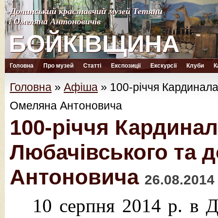
Долинський краєзнавчий музей Тетяни
Долинський краєзнавчий музей Тетяни
і Омеляна Антоновичів
і Омеляна Антоновичів
БОЙКІВЩИНА
БОЙКІВЩИНА
Головна
Про музей
Статті
Експозиції
Екскурсії
Клуби
К
Головна
»
Афіша
»
100-річчя Кардинала
Омеляна Антоновича
100-річчя Кардинал
Любачівського та 
Антоновича
26.08.2014
10 серпня 2014 р. в Д