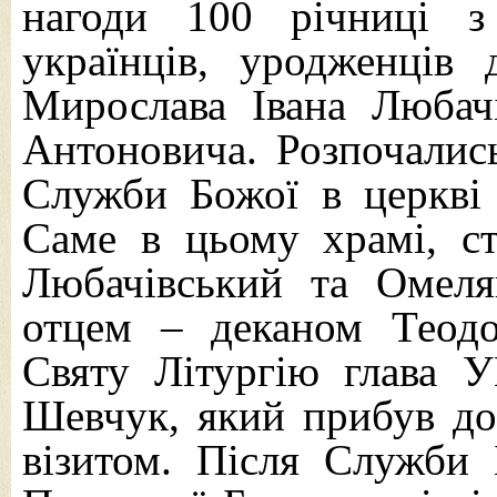
нагоди 100 річниці з
українців, уродженців
Мирослава Івана Любач
Антоновича.
Розпочалис
Служби Божої в церкві 
Саме в цьому храмі, с
Любачівський та Омел
отцем – деканом Теод
Святу Літургію глава 
Шевчук, який прибув до
візитом. Після Служби 