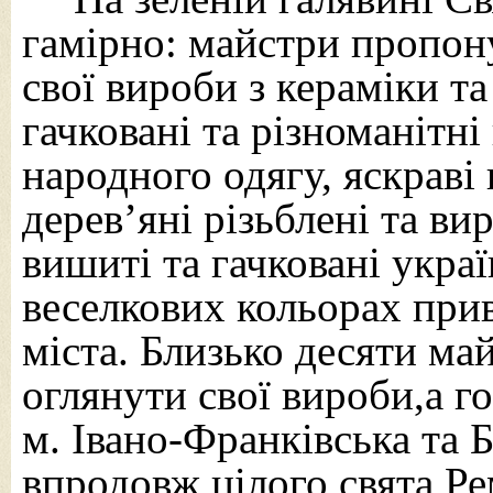
гамірно: майстри пропон
свої вироби з кераміки та
гачковані та
різноманітні
народного одягу, яскраві 
дерев’яні різьблені та ви
вишиті та гачковані укра
веселкових кольорах при
міста.
Близько десяти ма
оглянути свої вироби,
а г
м. Івано-Франківська та 
впродовж цілого свята Р