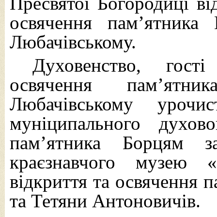
Пресвятої Богородиці ві
освячення пам’ятника
Любачівському.
Духовенство, гост
освячення
пам’ятника
Любачівському урочи
муніципального духов
пам’ятника Борцям з
краєзнавчого музею «
відкриття та освячення
та Тетяни Антоновичів.