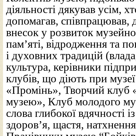
діяльності дякував усім, х
допомагав, співпрацював, 
внесок у розвиток музейно
пам’яті, відродження та п
і духовних традицій (влада
культура, керівники підпри
клубів, що діють при музеї
«Промінь», Творчий клуб 
музею», Клуб молодого му
слова глибокої вдячності і
здоров’я, щастя, натхнення