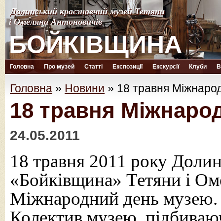
Долинський краєзнавчий музей Тетяни
Долинський краєзнавчий музей Тетяни
і Омеляна Антоновичів
і Омеляна Антоновичів
БОЙКІВЩИНА
БОЙКІВЩИНА
Головна
Про музей
Статті
Експозиції
Екскурсії
Клуби
В
Головна
»
Новини
»
18 травня Міжнаро
18 травня Міжнаро
24.05.2011
18 травня 2011 року Доли
«Бойківщина» Тетяни і Ом
Міжнародний день музею.
Колектив музею, підбиваю