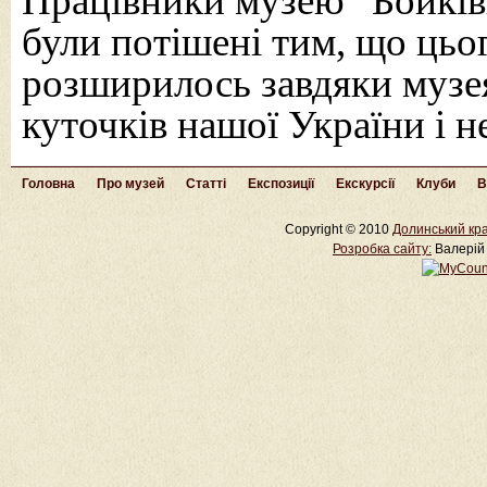
Працівники музею “Бойків
були потішені тим, що цьо
розширилось завдяки музея
куточків нашої України і не
Головна
Про музей
Статті
Експозиції
Екскурсії
Клуби
В
Copyright © 2010
Долинський кра
Розробка cайту:
Валерій 