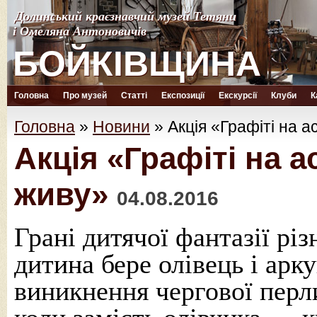
Долинський краєзнавчий музей Тетяни
Долинський краєзнавчий музей Тетяни
і Омеляна Антоновичів
і Омеляна Антоновичів
БОЙКІВЩИНА
БОЙКІВЩИНА
Головна
Про музей
Статті
Експозиції
Екскурсії
Клуби
К
Головна
»
Новини
»
Акція «Графіті на а
Акція «Графіті на а
живу»
04.08.2016
Грані дитячої фантазії рі
дитина бере олівець і арк
виникнення чергової перл
коли замість олівчика — к