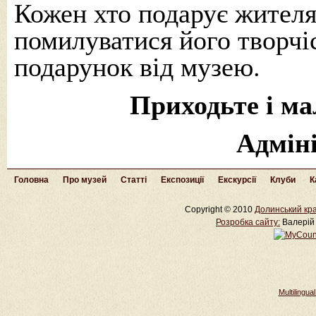
Кожен хто подарує жителя
помилуватися його творч
подарунок від музею.
Приходьте і ма
Адмін
Головна
Про музей
Статті
Експозиції
Екскурсії
Клуби
К
Copyright © 2010
Долинський кра
Розробка cайту:
Валерій 
Multilingu