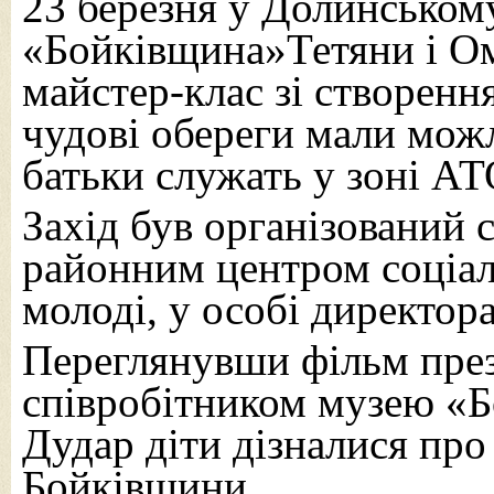
23
березня
у Долинському
«Бойківщина»Тетяни і Ом
майстер-клас зі створення
чудові обереги мали можл
батьки служать у зоні АТ
Захід був організований 
районним центром соціаль
молоді, у особі директора
Переглянувши фільм пре
співробітником музею «
Дудар діти дізналися про
Бойківщини.