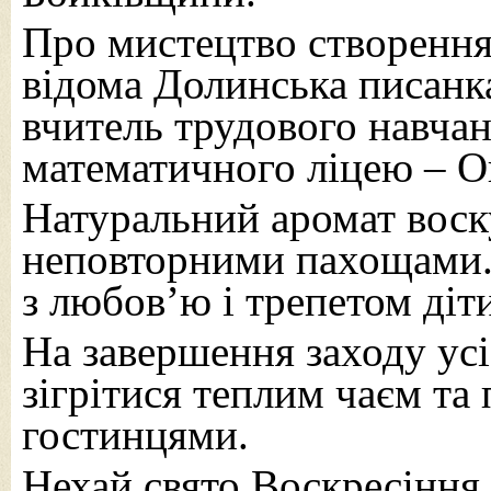
Про мистецтво створення
відома Долинська писанка
вчитель трудового навча
математичного ліцею – О
Натуральний аромат воск
неповторними пахощами. 
з любов’ю і трепетом діт
На завершення заходу ус
зігрітися теплим чаєм та
гостинцями.
Нехай свято Воскресіння