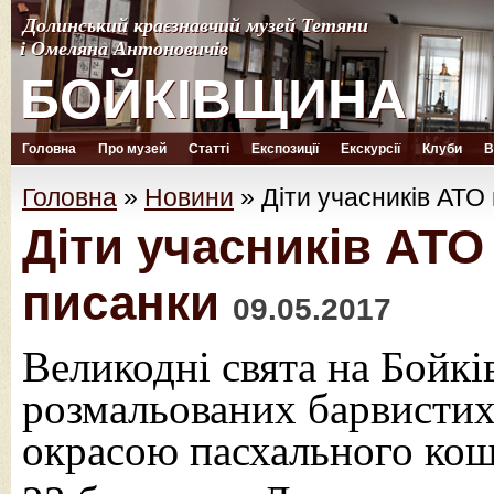
Долинський краєзнавчий музей Тетяни
Долинський краєзнавчий музей Тетяни
і Омеляна Антоновичів
і Омеляна Антоновичів
БОЙКІВЩИНА
БОЙКІВЩИНА
Головна
Про музей
Статті
Експозиції
Екскурсії
Клуби
В
Головна
»
Новини
»
Діти учасників АТО
Діти учасників АТ
писанки
09.05.2017
Великодні свята на Бойк
розмальованих барвистих 
окрасою пасхального кош