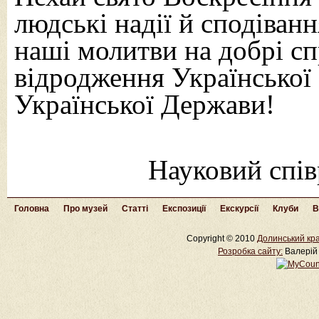
людські надії й сподіван
наші молитви на добрі сп
відродження Української 
Української Держави!
Науковий спі
Головна
Про музей
Статті
Експозиції
Екскурсії
Клуби
В
Copyright © 2010
Долинський кра
Розробка cайту:
Валерій 