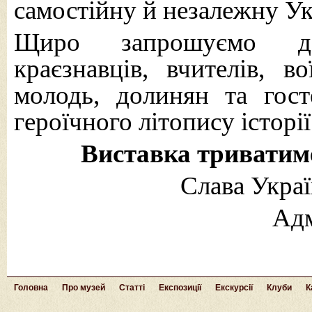
самостійну й незалежну Ук
Щиро запрошуємо до 
краєзнавців, вчителів, во
молодь, долинян та гост
героїчного літопису істор
Виставка триватиме
Слава Украї
Адм
Головна
Про музей
Статті
Експозиції
Екскурсії
Клуби
К