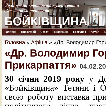
Долинський краєзнавчий музей Тетяни
Долинський краєзнавчий музей Тетяни
і Омеляна Антоновичів
і Омеляна Антоновичів
БОЙКІВЩИНА
БОЙКІВЩИНА
Головна
Про музей
Статті
Експозиції
Екскурсії
Клуби
К
Головна
»
Афіша
»
«Др. Володимир Горб
«Др. Володимир Гор
Прикарпаття»
04.02.2
30 січня 2019 року
у До
«Бойківщина» Тетяни і О
свою роботу виставка пр
політичного діяча, про