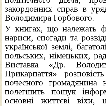
закордонних справ в уря
Володимира Горбового.
У книгах, що належать фо
нариси, спогади та розвід
української землі, багато
польських, німецьких, ра
Виставка «Др. Володи
Прикарпаття» розповіст
почесного громадянина 
полегшить пошук інформ
основні життєві віхи, 