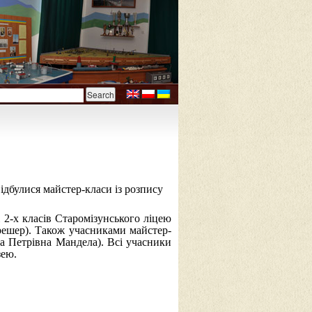
ідбулися майстер-класи із розпису
2-х класів Старомізунського ліцею
Дрешер). Також учасниками майстер-
на Петрівна Мандела). Всі учасники
зею.