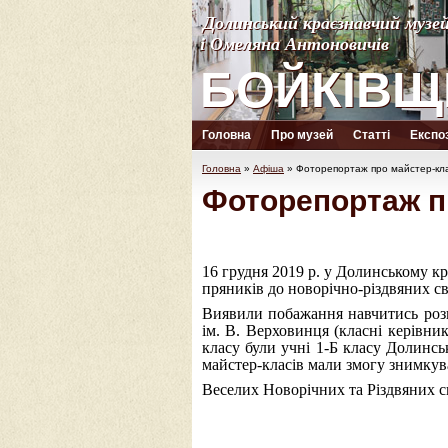
Долинський краєзнавчий музе
Долинський краєзнавчий музе
і Омеляна Антоновичів
і Омеляна Антоновичів
БОЙКІВЩ
БОЙКІВЩ
Головна
Про музей
Статті
Експоз
Головна
»
Афіша
»
Фоторепортаж про майстер-кла
Фоторепортаж пр
16 грудня 2019 р. у Долинському к
пряників до новорічно-різдвяних св
Виявили побажання навчитись розп
ім. В. Верховинця (класні керівни
класу були учні 1-Б класу Долинсь
майстер-класів мали змогу знимкув
Веселих Новорічних та Різдвяних св