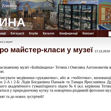
й Тетяни
й Тетяни
ИНА
ИНА
иції
Екскурсії
Клуби
Каталог
Конференції
Контакт
си у музеї
о майстер-класи у музеї
17.12.2019
раєзнавчому музеї «Бойківщина» Тетяни і Омеляна Антоновичів в
ят.
исувати медівники-«рукавички», або ж «чобіточки», вихованці 
ки 2-А і 2-Б: Лідія Богданівна Паньків та Тамара Ярославівна 
кого академічного гуманітарного ліцею № 6 (кл. керівник Тетя
атися у природничому кутку та новорічно-різдвяній фотозоні му
ят та до нових зустрічей!