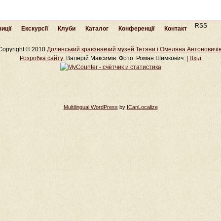
RSS
иції
Екскурсії
Клуби
Каталог
Конференції
Контакт
Copyright © 2010
Долинський краєзнавчий музей Тетяни і Омеляна Антоновичі
Розробка cайту:
Валерій Максимів. Фото: Роман Шимкович. |
Вхід
Multilingual WordPress
by
ICanLocalize