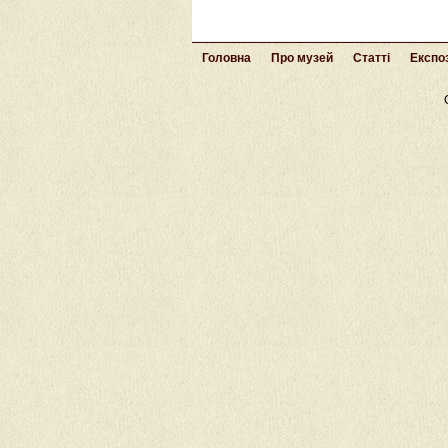
Головна
Про музей
Статті
Експоз