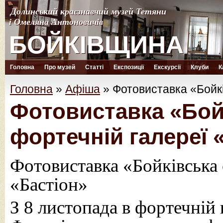
Долинський краєзнавчий музей Тетяни
Долинський краєзнавчий музей Тетяни
і Омеляна Антоновичів
і Омеляна Антоновичів
БОЙКІВЩИНА
БОЙКІВЩИНА
Головна
Про музей
Статті
Експозиції
Екскурсії
Клуби
К
Головна
»
Афіша
»
Фотовиставка «Бойкі
Фотовиставка «Бой
фортечній галереї 
Фотовиставка «Бойківська 
«Бастіон»
З 8 листопада в фортечній 