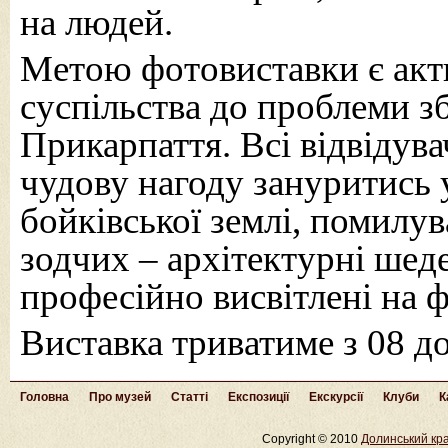
на людей.
Метою фотовиставки є акти
суспільства до проблеми з
Прикарпаття. Всі відвідув
чудову нагоду зануритись у
бойківської землі, помилу
зодчих – архітектурні шед
професійно висвітлені на 
Виставка триватиме з 08 до
Головна
Про музей
Статті
Експозиції
Екскурсії
Клуби
К
Copyright © 2010
Долинський кра