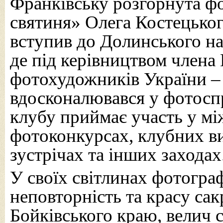
Франківську розгорнута фо
святиня» Олега Костецьког
вступив до Долинського н
де під керівництвом члена
фотохудожників України –
вдосконалювався у фотосп
клубу приймає участь у мі
фотоконкурсах, клубних ви
зустрічах та інших заходах
У своїх світлинах фотогра
неповторність та красу сак
Бойківського краю, велич 