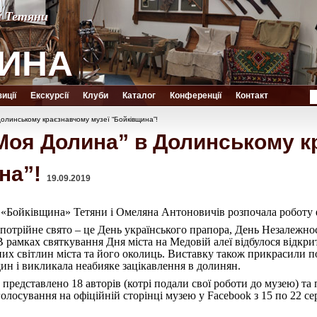
й Тетяни
й Тетяни
ИНА
ИНА
иції
Екскурсії
Клуби
Каталог
Конференції
Контакт
олинському краєзнавчому музеї “Бойківщина”!
Моя Долина” в Долинському к
на”!
19.09.2019
 «Бойківщина» Тетяни і Омеляна Антоновичів розпочала роботу
 потрійне свято – це День українського прапора, День Незалежнос
 В рамках святкування Дня міста на Медовій алеї відбулося відк
их світлин міста та його околиць. Виставку також прикрасили по
дин і викликала неабияке зацікавлення в долинян.
редставлено 18 авторів (котрі подали свої роботи до музею) та 
олосування на офіційній сторінці музею у Facebook з 15 по 22 се