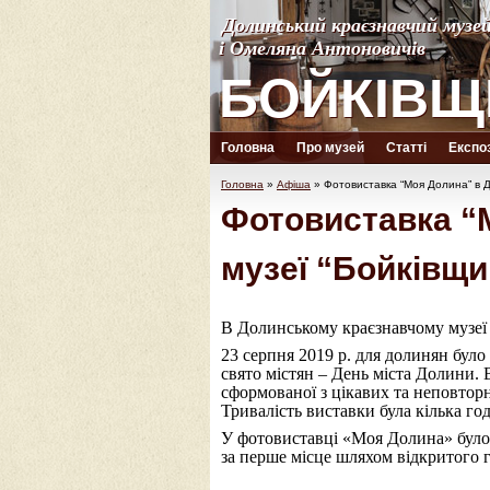
Долинський краєзнавчий музе
Долинський краєзнавчий музе
і Омеляна Антоновичів
і Омеляна Антоновичів
БОЙКІВЩ
БОЙКІВЩ
Головна
Про музей
Статті
Експоз
Головна
»
Афіша
»
Фотовиставка “Моя Долина” в Д
Фотовиставка “
музеї “Бойківщи
В Долинському краєзнавчому музеї
23 серпня 2019 р. для долинян було
свято містян – День міста Долини.
сформованої з цікавих та неповторн
Тривалість виставки була кілька го
У фотовиставці «Моя Долина» було п
за перше місце шляхом відкритого г