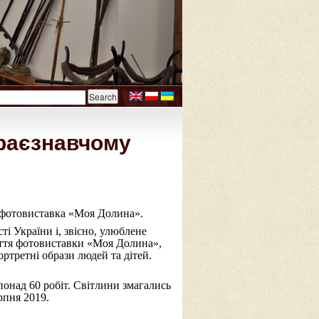
раєзнавчому
 фотовиставка «Моя Долина».
ті України і, звісно, улюблене
риття фотовиставки «Моя Долина»,
ртретні образи людей та дітей.
понад 60 робіт. Світлини змагались
рпня 2019.