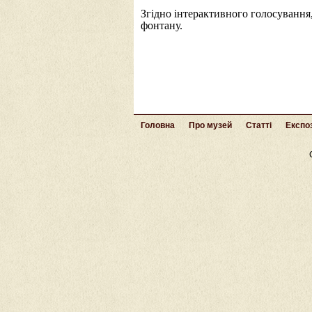
Згідно інтерактивного голосування
фонтану.
Головна
Про музей
Статті
Експоз