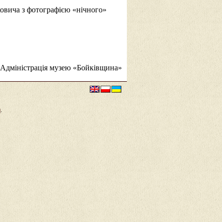
овича з фотографією «нічного»
Адміністрація музею «Бойківщина»
в
.