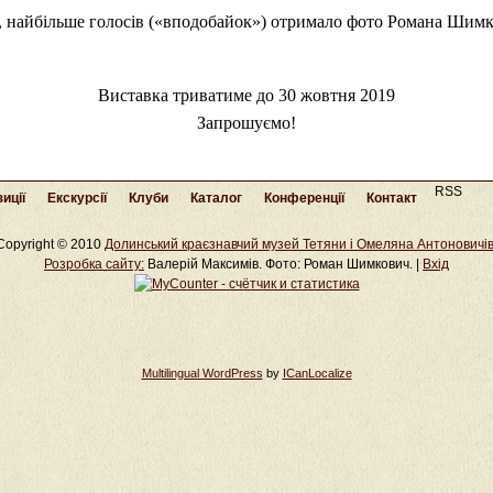
, найбільше голосів («вподобайок») отримало фото Романа Шимк
Виставка триватиме до 30 жовтня 2019
Запрошуємо!
RSS
иції
Екскурсії
Клуби
Каталог
Конференції
Контакт
Copyright © 2010
Долинський краєзнавчий музей Тетяни і Омеляна Антоновичі
Розробка cайту:
Валерій Максимів. Фото: Роман Шимкович. |
Вхід
Multilingual WordPress
by
ICanLocalize