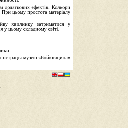
бинності.
там додаткових ефектів. Кольори
и. При цьому простота матеріалу
айву хвилинку затриматися у
я у цьому складному світі.
анки!
іністрація музею «Бойківщина»
в
.