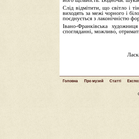
його щільність. Водночас шукає
Слід відмітити, що світло і ті
виходять за межі чорного і біл
поєднується з лаконічністю фор
Івано-Франківська художниц
спогляданні, можливо, отримат
Ласк
Головна
Про музей
Статті
Експоз