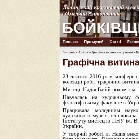
Долинський краєзнавчий музе
Долинський краєзнавчий музе
і Омеляна Антоновичів
і Омеляна Антоновичів
БОЙКІВЩ
БОЙКІВЩ
Головна
Про музей
Статті
Експоз
Головна
»
Афіша
»
Графічна витинанка у музеї «Б
Графічна витина
23 лютого 2016 р. у конферен
колекції робіт графічної витин
Митець Надія Бабій родом з м.
Навчалась на художньому фа
філософському факультеті Укра
Працювала молодшим науков
художнього музею, очолювала 
Інституту мистецтв ПНУ ім. В.
України.
У творчій роботі п. Надія вико