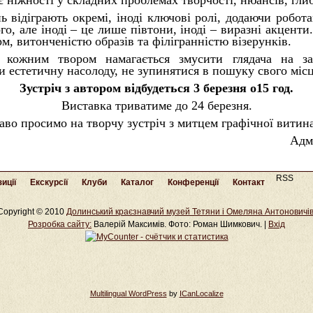
 ніжності у складних проблемах творчості, нюансів, гли
нь відіграють окремі, іноді ключові ролі, додаючи робо
ого, але іноді – це лише півтони, іноді – виразні акцент
м, витонченістю образів та філігранністю візерунків.
я кожним твором намагається змусити глядача на з
и естетичну насолоду, не зупинятися в пошуку свого місц
Зустріч з автором відбудеться
3 березня о15 год.
Виставка триватиме до 24 березня.
аво просимо на творчу зустріч з митцем графічної витин
Адм
RSS
иції
Екскурсії
Клуби
Каталог
Конференції
Контакт
Copyright © 2010
Долинський краєзнавчий музей Тетяни і Омеляна Антоновичі
Розробка cайту:
Валерій Максимів. Фото: Роман Шимкович. |
Вхід
Multilingual WordPress
by
ICanLocalize