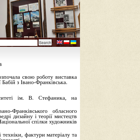
6
озпочала свою роботу виставка
 Бабій з Івано-Франківська.
ситеті ім. В. Стефаника, на
но-Франківського обласного
дрі дизайну і теорії мистецтв
Національної спілки художників
і техніки, фактури матеріалу та