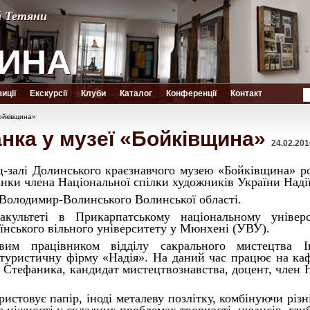
й Тетяни
й Тетяни
ИНА
ИНА
иції
Екскурсії
Клуби
Каталог
Конференції
Контакт
ойківщина»
нка у музеї «Бойківщина»
24.02.201
ц-залі Долинського краєзнавчого музею «Бойківщина» р
анки члена Національної спілки художників України Надії
 Володимир-Волинського Волинської області.
культеті в Прикарпатському національному універ
їнського вільного університету у Мюнхені (УВУ).
им працівником відділу сакрального мистецтва Іва
туристичну фірму «Надія». На даний час працює на кафе
 Стефаника, кандидат мистецтвознавства, доцент, член 
ристовує папір, іноді металеву позлітку, комбінуючи різн