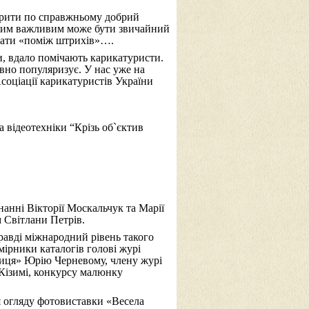
крити по справжньому добрий
яким важливим може бути звичайний
итати «поміж штрихів»….
и, вдало помічають карикатуристи.
ивно популяризує. У нас уже на
Асоціації карикатуристів України
 відеотехніки “Крізь об`єктив
анні Вікторії Москальчук та Марії
м Світлани Петрів.
авді міжнародний рівень такого
мірники каталогів голові журі
опиця» Юрію
Черневому, члену журі
Кізимі, конкурсу малюнку
я огляду фотовиставки «Весела