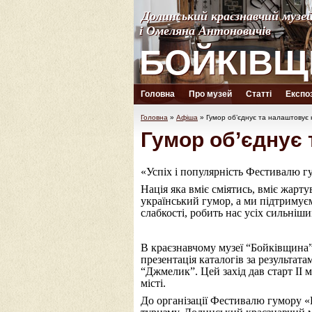
Долинський краєзнавчий музе
Долинський краєзнавчий музе
і Омеляна Антоновичів
і Омеляна Антоновичів
БОЙКІВЩ
БОЙКІВЩ
Головна
Про музей
Статті
Експоз
Головна
»
Афіша
»
Гумор об’єднує та налаштовує 
Гумор об’єднує 
«Успіх і популярність Фестивалю г
Нація яка вміє сміятись, вміє жарт
український гумор, а ми підтримуєм
слабкості, робить нас усіх сильні
В краєзнавчому музеї “Бойківщина”
презентація каталогів за результа
“Джмелик”. Цей захід дав старт ІІ
місті.
До організації Фестивалю гумору «