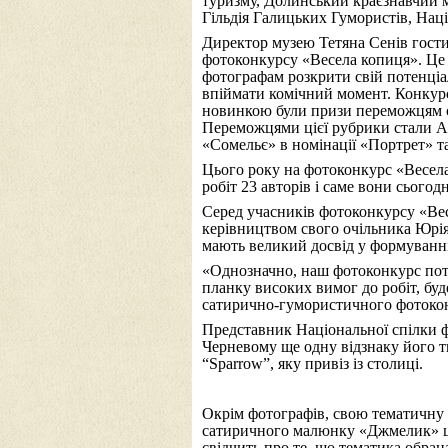
туризму, Долинський краєзнавчий 
Гільдія Галицьких Гумористів, Нац
Директор музею Тетяна Сенів гости
фотоконкурсу «Весела копиця». Це 
фотографам розкрити свій потенціал
впіймати комічний момент. Конкурс
новинкою були призи переможцям об
Переможцями цієї рубрики стали Ан
«Сомельє» в номінації «Портрет» т
Цього року на фотоконкурс «Весела к
робіт 23 авторів і саме вони сього
Серед учасників фотоконкурсу «Ве
керівництвом свого очільника Юрія 
мають великий досвід у формуванні 
«Однозначно, наш фотоконкурс потр
планку високих вимог до робіт, бу
сатирично-гумористичного фотоко
Представник Національної спілки 
Черневому ще одну відзнаку його т
“Sparrow”, яку привіз із столиці.
Окрім фотографів, свою тематичну 
сатиричного малюнку «Джмелик» цьо
свідчить про те, що тематика обран