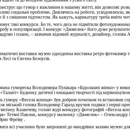
нструє що гумор є важливим в нашому житті, він дозволяє роз
ажливі соціальні проблеми. Дивлячись на роботи, усвідомлюєш, 
 й з смішним підтекстом. Як кажуть, карикатуру треба вміти ч
имує такі конкурси. Бо те, чого десь не підмітили фотохудожник
ребу в популяризації. І конкурс «Джмелик» його дуже результат
 задуми і плани, – зазначив відомий журналіст, дизайнер, голова 
тематичні виставки музею одноденна виставка ретро фотокамер та
 Лесі та Євгена Белоусів.
ована гумореска Володимира Пушкара «Бідолашні жінки» у викон
 «Талант» Будинку дитячої і юнацької творчості під керівництво
ь гумору «Весела копиця» був добрим початком та встановив спр
 Тож міський голова Володимир Гаразд вручив подяки і перші при
нтину Казанчеву, голові журі конкурсу фотографій «Весела к
ця» Тетяні Павлик, конкурсу малюнку «Джмелик» – Олександру 
рію Фреїву .
вята всі учасники були запрошені до мандрівки залами музею дл