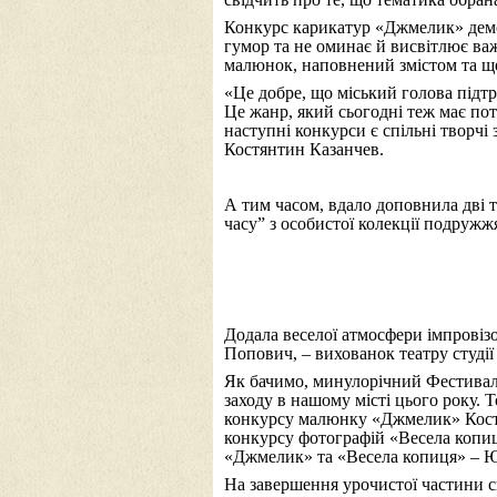
Конкурс карикатур «Джмелик» демо
гумор та не оминає й висвітлює в
малюнок, наповнений змістом та ще
«Це добре, що міський голова підтр
Це жанр, який сьогодні теж має пот
наступні конкурси є спільні творчі
Костянтин Казанчев.
А тим часом, вдало доповнила дві 
часу” з особистої колекції подружжя
Додала веселої атмосфери імпровіз
Попович, – вихованок театру студії
Як бачимо, минулорічний Фестивал
заходу в нашому місті цього року.
конкурсу малюнку «Джмелик» Костя
конкурсу фотографій «Весела копи
«Джмелик» та «Весела копиця» – Ю
На завершення урочистої частини с