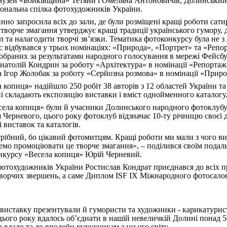
музей «Бойківщина» Тетяни і Омеляна Антоновичів, Долинський
іональна спілка фотохудожників України.
нно запросила всіх до зали, де були розміщені кращі роботи са
творче змагання утверджує кращі традиції українського гумору, 
 та налагодити творчі зв’язки. Тематика фотоконкурсу була не з
 відбувався у трьох номінаціях: «Природа», «Портрет» та «Реп
раних за результатами народного голосування в мережі Фейсбук
атолій Кондрин за роботу «Архітектура» в номінації «Репортаж
а Ігор Жолобак за роботу «Серйозна розмова» в номінації «Приро
опиця» надійшло 250 робіт 38 авторів з 12 областей України та І
дні складають експозицію виставки і вміст однойменного каталогу
села копиця» були й учасники Долинського народного фотоклубу
Черневого, цього року фотоклуб відзначає 10-ту річницю своєї д
виставок та каталогів.
ібний, бо цікавий фотомитцям. Кращі роботи ми мали з чого ви
демо промоціювати це творче змагання», – поділився своїм пода
нкурсу «Весела копиця» Юрій Черневий.
фотохудожників України Ростислав Кондрат приєднався до всіх 
ворчих звершень, а саме Диплом ISF IХ Міжнародного фотосалон
виставку презентували й гумористи та художники - карикатурис
го року вдалось об’єднати в нашій невеличкій Долині понад 500
а вдало та до вподоби художникам з усього світу.