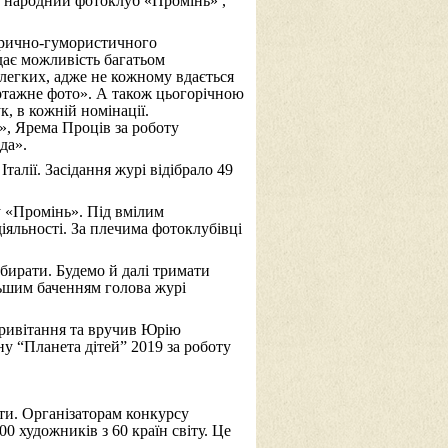
 народний фотоклуб «Промінь» ,
тирично-гумористичного
дає можливість багатьом
 легких, адже не кожному вдається
ортажне фото». А також цьогорічною
, в кожній номінації.
», Ярема Проців за роботу
да».
талії. Засідання журі відібрало 49
.
 «Промінь». Під вмілим
іяльності. За плечима фотоклубівці
бирати. Будемо й далі тримати
льшим баченням голова журі
привітання та вручив Юрію
у “Планета дітей” 2019 за роботу
ти. Організаторам конкурсу
 художників з 60 країн світу. Це