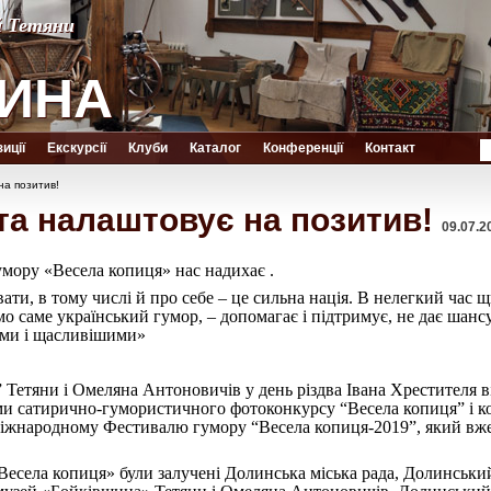
й Тетяни
й Тетяни
ИНА
ИНА
иції
Екскурсії
Клуби
Каталог
Конференції
Контакт
на позитив!
та налаштовує на позитив!
09.07.2
умору «Весела копиця» нас надихає .
увати, в тому числі й про себе – це сильна нація. В нелегкий час
о саме український гумор, – допомагає і підтримує, не дає шанс
шими і щасливішими»
 Тетяни і Омеляна Антоновичів у день різдва Івана Хрестителя в
тами сатирично-гумористичного фотоконкурсу “Весела копиця” і
 міжнародному Фестивалю гумору “Весела копиця-2019”, який вж
Весела копиця» були залучені Долинська міська рада, Долинський