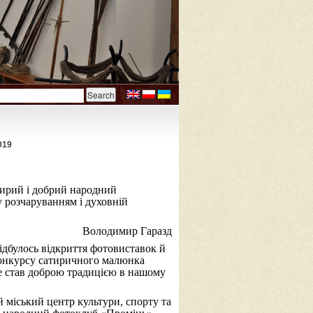
019
 щирий і добрий народний
у розчаруванням і духовній
Володимир Гаразд
ідбулось відкриття фотовиставок й
 конкурсу сатиричного малюнка
е став доброю традицією в нашому
 міський центр культури, спорту та