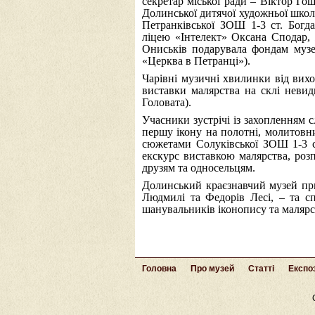
секретар міської ради – Віктор Г
Долинської дитячої художньої школ
Петранківської ЗОШ 1-3 ст. Богд
ліцею «Інтелект» Оксана Сподар, ж
Ониськів подарувала фондам музе
«Церква в Петранці»).
Чарівні музичні хвилинки від вих
виставки малярства на склі неви
Головата).
Учасники зустрічі із захопленням
першу ікону на полотні, молитовн
сюжетами Солуківської ЗОШ 1-3 с
екскурс виставкою малярства, розпо
друзям та односельцям.
Долинський краєзнавчий музей при
Людмилі та Федорів Лесі, – та с
шанувальників іконопису та малярс
Головна
Про музей
Статті
Експоз