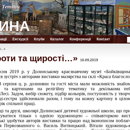
й Тетяни
й Тетяни
ИНА
ИНА
иції
Екскурсії
Клуби
Каталог
Конференції
Контакт
ті…»
роти та щирості…»
16.09.2019
есня 2019 р. у Долинському краєзнавчому музеї «Бойківщин
ся зустріч з авторами виставки малярства на склі «Краса благосло
 серпня ц. р. долиняни та гості міста мали можливість знайо
и та картинами на релігійну тематику та декількома пе
сі. Задум, вибір сюжету, підбір кольорів, поступовість у творч
-сестри здійснювали разом, і тому на кожну картину в ціло
ік спільної праці.
ці та друзі, школярі Долинської дитячої художньої школи, що пр
лкуватися тільки з однією художницею – співавторкою вис
і здобутки авторів виставки та працю над іконописом поблаг
 Первозванного о. Василь Витвицький. Вітали художниць-к