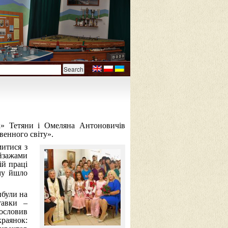
а» Тетяни і Омеляна Антоновичів
венного світу».
митися з
йзажами
ій праці
му йшло
ибули на
тавки –
ословив
раянок: