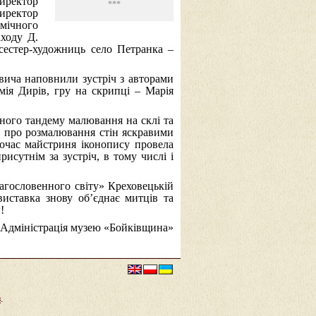
директор
***
директор
мічного
аходу Д.
сестер-художниць село Петранка –
вича наповнили зустріч з авторами
ія Дирів, гру на скрипці – Марія
ного тандему малювання на склі та
, про розмалювання стін яскравими
очас майстриня іконопису провела
рисутнім за зустріч, в тому числі і
агословенного світу» Креховецькій
иставка знову об’єднає митців та
!
Адміністрація музею «Бойківщина»
в
.