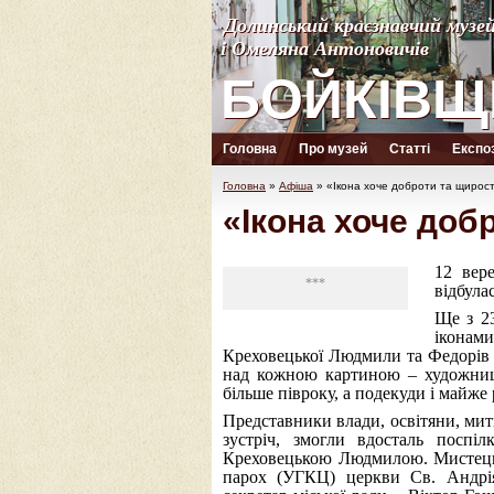
Долинський краєзнавчий музе
Долинський краєзнавчий музе
і Омеляна Антоновичів
і Омеляна Антоновичів
БОЙКІВЩ
БОЙКІВЩ
Головна
Про музей
Статті
Експоз
Головна
»
Афіша
»
«Ікона хоче доброти та щирос
«Ікона хоче доб
12 вер
***
відбула
Ще з 23
іконам
Креховецької Людмили та Федорів Ле
над кожною картиною – художниці
більше півроку, а подекуди і майже р
Представники влади, освітяни, мит
зустріч, змогли вдосталь поспі
Креховецькою Людмилою. Мистецьк
парох (УГКЦ) церкви Св. Андрія