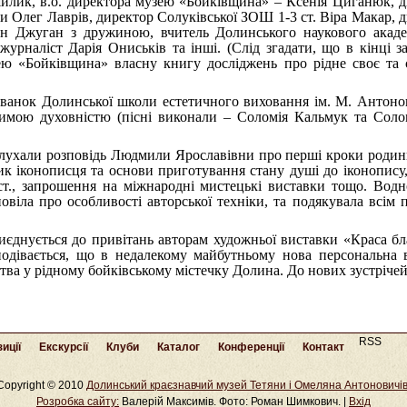
ошилик, в.о. директора музею «Бойківщина» – Ксенія Циганюк, 
и Олег Лаврів, директор Солуківської ЗОШ 1-3 ст. Віра Макар, 
ан Джуган з дружиною, вчитель Долинського наукового акаде
урналіст Дарія Ониськів та інші. (Слід згадати, що в кінці з
ю «Бойківщина» власну книгу досліджень про рідне своє та 
ованок Долинської школи естетичного виховання ім. М. Антоно
димою духовністю (пісні виконали – Соломія Кальмук та Солом
 слухали розповідь Людмили Ярославівни про перші кроки родин
ик іконописця та основи приготування стану душі до іконопису
т., запрошення на міжнародні мистецькі виставки тощо. Водн
віла про особливості авторської техніки, та подякувала всім п
єднується до привітань авторам художньої виставки «Краса бл
подівається, що в недалекому майбутньому нова персональна в
тва у рідному бойківському містечку Долина. До нових зустрічей
RSS
иції
Екскурсії
Клуби
Каталог
Конференції
Контакт
Copyright © 2010
Долинський краєзнавчий музей Тетяни і Омеляна Антоновичі
Розробка cайту:
Валерій Максимів. Фото: Роман Шимкович. |
Вхід