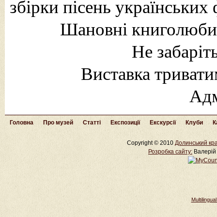
збірки пісень українських
Шановні книголюби! 
Не забаріт
Виставка тривати
Адм
Головна
Про музей
Статті
Експозиції
Екскурсії
Клуби
К
Copyright © 2010
Долинський кра
Розробка cайту:
Валерій 
Multilingu