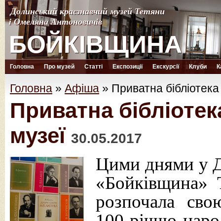
Долинський краєзнавчий музей Тетяни
Долинський краєзнавчий музей Тетяни
і Омеляна Антоновичів
і Омеляна Антоновичів
БОЙКІВЩИНА
БОЙКІВЩИНА
Головна
Про музей
Статті
Експозиції
Екскурсії
Клуби
К
Головна
»
Афіша
»
Приватна бібліотека
Приватна бібліотек
музеї
30.05.2017
Цими днями у Д
«Бойківщина» 
розпочала сво
100-річчю нар