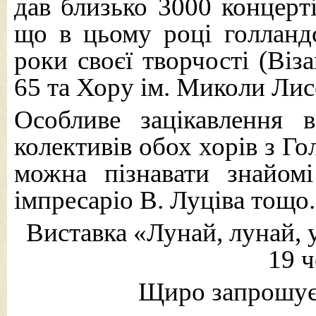
дав близько 3000 концерті
що в цьому році голландс
роки своєї творчості (Віз
65 та Хору ім. Миколи Лисе
Особливе зацікавлення 
колективів обох хорів з Го
можна пізнавати знайомі 
імпресаріо В. Луціва тощо.
Виставка «Лунай, лунай, 
19 ч
Щиро запрошує