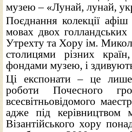
музею – «Лунай, лунай, укр
Поєднання колекції афіш 
мовах двох голландських х
Утрехту та Хору ім. Микол
столицями різних країн,
фондами музею, і здивують
Ці експонати – це лише
роботи Почесного гр
всесвітньовідомого маест
адже під керівництвом 
Візантійського хору понад