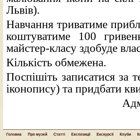
Львів).
Навчання триватиме прибл
коштуватиме 100 гривен
майстер-класу здобуде влас
Кількість обмежена.
Поспішіть записатися за т
іконопису) та придбати кв
Адм
Головна
Про музей
Статті
Експозиції
Екскурсії
Клуби
К