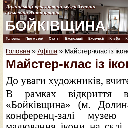
Долинський краєзнавчий музей Тетяни
Долинський краєзнавчий музей Тетяни
і Омеляна Антоновичів
і Омеляна Антоновичів
БОЙКІВЩИНА
БОЙКІВЩИНА
Головна
Про музей
Статті
Експозиції
Екскурсії
Клуби
К
Головна
»
Афіша
»
Майстер-клас із ікон
Майстер-клас із іко
До уваги художників, вчит
В рамках відкриття в
«Бойківщина» (м. Доли
конференц-залі музею 
малювання ікони на склі 