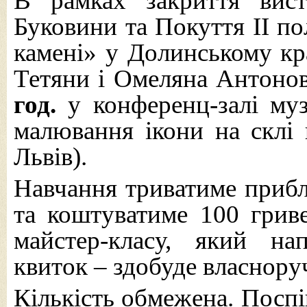
В рамках закриття вист
Буковини та Покуття II по
камені» у Долинському кр
Тетяни і Омеляна Антоно
год.
у конференц-залі муз
малювання ікони на склі 
Львів).
Навчання триватиме прибли
та коштуватиме 100 гриве
майстер-класу, який на
квиток – здобуде власноруч
Кількість обмежена. Поспі