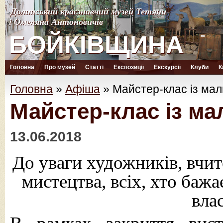
Долинський краєзнавчий музей Тетяни
Долинський краєзнавчий музей Тетяни
і Омеляна Антоновичів
і Омеляна Антоновичів
БОЙКІВЩИНА
БОЙКІВЩИНА
Головна
Про музей
Статті
Експозиції
Екскурсії
Клуби
К
Головна
»
Афіша
»
Майстер-клас із мал
Майстер-клас із ма
13.06.2018
До уваги художників, вчит
мистецтва, всіх, хто баж
вла