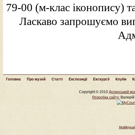
79-00 (м-клас іконопису) т
Ласкаво запрошуємо вип
Адм
Головна
Про музей
Статті
Експозиції
Екскурсії
Клуби
К
Copyright © 2010
Долинський кра
Розробка cайту:
Валерій 
Multilingu