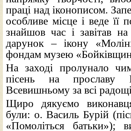
праці над іконописом. Запе
особливе місце і веде її 
знайшов час і завітав на
дарунок – ікону «Молін
фондам музею «Бойківщин
На заході пролунало чи
пісень на прославу 
Всевишньому за всі радощі 
Щиро дякуємо виконавц
були: о. Василь Бурій (пі
«Помоліться батьки»); 