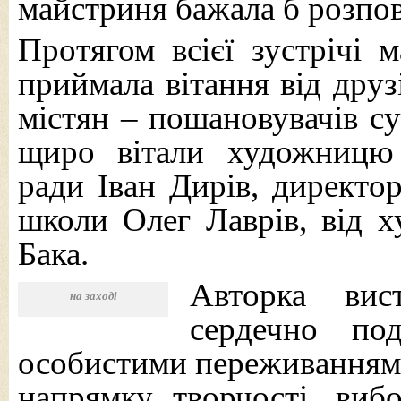
майстриня бажала б розпов
Протягом всієї зустрічі 
приймала вітання від друзі
містян – пошановувачів су
щиро вітали художницю 
ради Іван Дирів, директо
школи Олег Лаврів, від 
Бака.
Авторка вис
на заході
сердечно по
особистими переживаннями
напрямку творчості, вибо