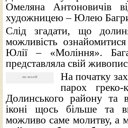
Омеляна Антоновичів ві
художницею – Юлею Багри
Слід згадати, що доли
можливість ознайомитися
Юлії – «Моління». Баг
представляла свій живопис
На початку зах
на заході
парох греко-
Долинського району та 
іконі щось більше та 
можливо саме молитву, а м