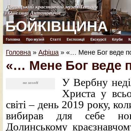
Долинський краєзнавчий музей Тетяни
Долинський краєзнавчий музей Тетяни
і Омеляна Антоновичів
і Омеляна Антоновичів
БОЙКІВЩИНА
БОЙКІВЩИНА
Головна
Про музей
Статті
Експозиції
Екскурсії
Клуби
К
Головна
»
Афіша
»
«… Мене Бог веде п
«… Мене Бог веде 
У Вербну неді
на заході
Христа у всь
світі – день 2019 року, к
вибирав для себе нов
Долинському краєзнавчом