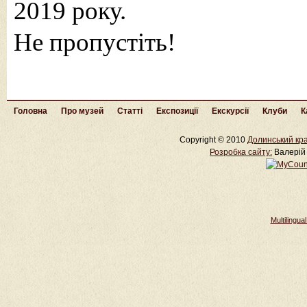
2019 року.
Не пропустіть!
Головна
Про музей
Статті
Експозиції
Екскурсії
Клуби
К
Copyright © 2010
Долинський кра
Розробка cайту:
Валерій 
Multilingu