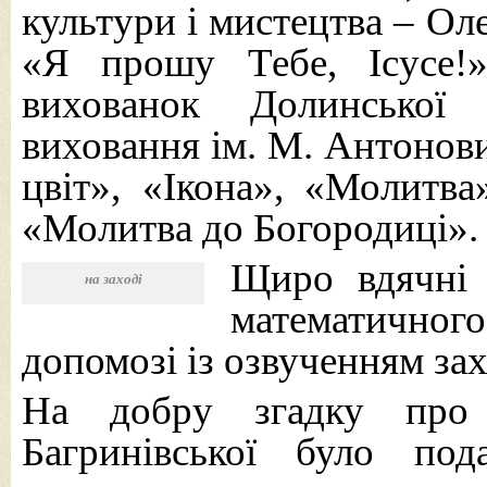
культури і мистецтва – Ол
«Я прошу Тебе, Ісусе!
вихованок Долинської
виховання ім. М. Антонов
цвіт», «Ікона», «Молитва
«Молитва до Богородиці».
Щиро вдячні 
на заході
математично
допомозі із озвученням зах
На добру згадку про 
Багринівської було под