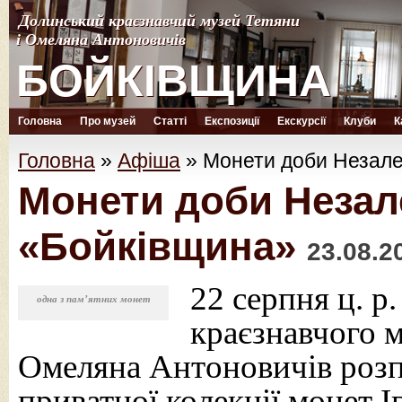
Долинський краєзнавчий музей Тетяни
Долинський краєзнавчий музей Тетяни
і Омеляна Антоновичів
і Омеляна Антоновичів
БОЙКІВЩИНА
БОЙКІВЩИНА
Головна
Про музей
Статті
Експозиції
Екскурсії
Клуби
К
Головна
»
Афіша
»
Монети доби Незале
Монети доби Незале
«Бойківщина»
23.08.2
22 серпня ц. р.
одна з пам’ятних монет
краєзнавчого 
Омеляна Антоновичів розп
приватної колекції монет 