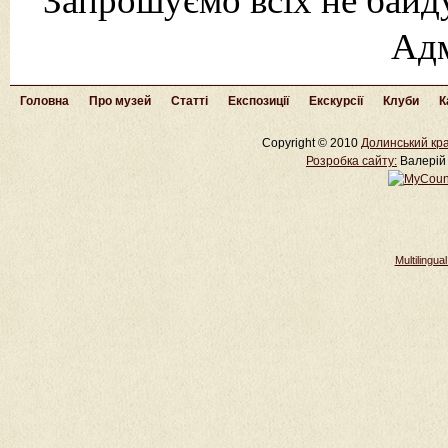
Запрошуємо всіх не байду
Адм
Головна
Про музей
Статті
Експозиції
Екскурсії
Клуби
К
Copyright © 2010
Долинський кра
Розробка cайту:
Валерій 
Multilingu