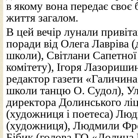
в якому вона передає своє б
життя загалом.
В цей вечір лунали привіта
поради від Олега Лавріва 
школи), Світлани Сапетної
комітету), Ігоря Лазориши
редактор газети «Галичина
школи танцю О. Судол), У
директора Долинського лі
(художниця і поетеса) Лю
(художниця), Людмили Фре
Бібик (голова ГО «Долина 