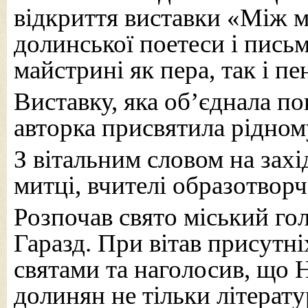
відкриття виставки «Між м
долинської поетеси і пись
майстрині як пера, так і пе
Виставку, яка об’єднала по
авторка присвятила рідному
З вітальним словом на захі
митці, вчителі образотворчо
Розпочав свято міський г
Гаразд. При вітав присутн
святами та наголосив, що Н
долинян не тільки літерат