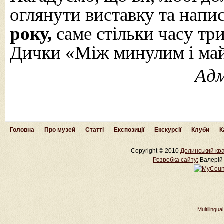
оглянути виставку та напи
року,
саме стільки часу тр
Дички «Між минулим і май
Адм
Головна
Про музей
Статті
Експозиції
Екскурсії
Клуби
К
Copyright © 2010
Долинський кра
Розробка cайту:
Валерій 
Multilingu