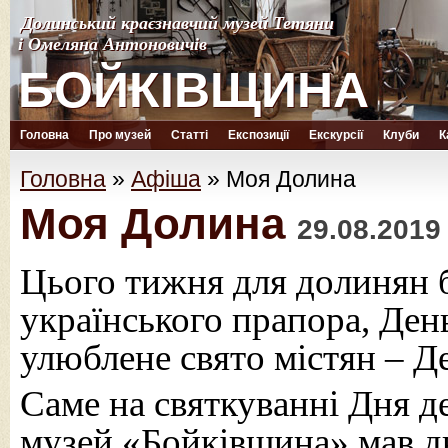
Долинський краєзнавчий музей Тетяни
Долинський краєзнавчий музей Тетяни
і Омеляна Антоновичів
і Омеляна Антоновичів
БОЙКІВЩИНА
БОЙКІВЩИНА
Головна
Про музей
Статті
Експозиції
Екскурсії
Клуби
К
Головна
»
Афіша
»
Моя Долина
Моя Долина
29.08.2019
Цього тижня для долинян б
українського прапора, День
улюблене свято містян – Д
Саме на святкуванні Дня д
музей «Бойківщина» мав дві