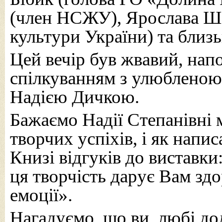
(член НСЖУ), Ярослава Ш
культури України) та близь
Цей вечір був жвавий, на
спілкуванням з улюблено
Надією Дичкою.
Бажаємо Надії Степанівні 
творчих успіхів, і як напи
Книзі відгуків до виставки
ця творчість дарує Вам здо
емоції».
Нагадуємо, що ви, любі до