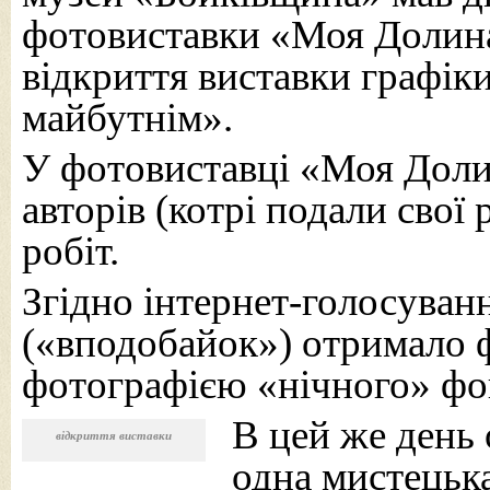
фотовиставки «Моя Долина
відкриття виставки графік
майбутнім».
У фотовиставці «Моя Доли
авторів (котрі подали свої
робіт.
Згідно інтернет-голосуванн
(«вподобайок») отримало 
фотографією «нічного» фо
В цей же день 
відкриття виставки
одна мистецька