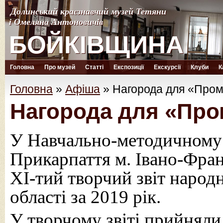
Долинський краєзнавчий музей Тетяни
Долинський краєзнавчий музей Тетяни
і Омеляна Антоновичів
і Омеляна Антоновичів
БОЙКІВЩИНА
БОЙКІВЩИНА
Головна
Про музей
Статті
Експозиції
Екскурсії
Клуби
К
Головна
»
Афіша
»
Нагорода для «Пром
Нагорода для «Про
У Навчально-методичному 
Прикарпаття м. Івано-Фран
ХІ-тий творчий звіт народ
області за 2019 рік.
У творчому звіті прийняли