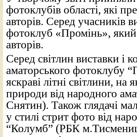
фотоклубів області, які пр
авторів. Серед учасників 
фотоклуб «Промінь», який
авторів.
Серед світлин виставки і к
аматорського фотоклубу “П
яскраві літні світлини, на
природи від народного ама
Снятин). Також глядачі ма
у стилі стрит фото від на
“Колумб” (РБК м.Тисмениця