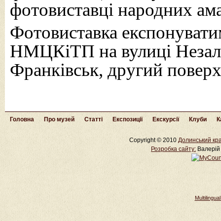
фотовиставці народних ам
Фотовиставка експонуватим
НМЦКіТП на вулиці Незале
Франківськ, другий поверх
Головна
Про музей
Статті
Експозиції
Екскурсії
Клуби
К
Copyright © 2010
Долинський кра
Розробка cайту:
Валерій 
Multilingu