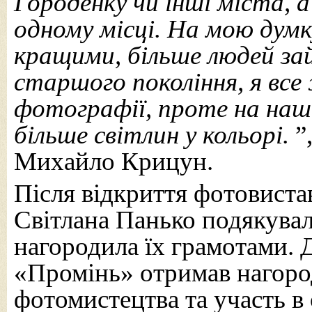
Городенку чи інші міста, а
одному місці. На мою дум
кращими, більше людей за
старшого покоління, я все
фотографії, проте на наши
більше світлин у кольорі.
”
Михайло Крицун.
Після відкриття фотовис
Світлана Панько подякувал
нагородила їх грамотами.
«Промінь» отримав нагоро
фотомистецтва та участь в