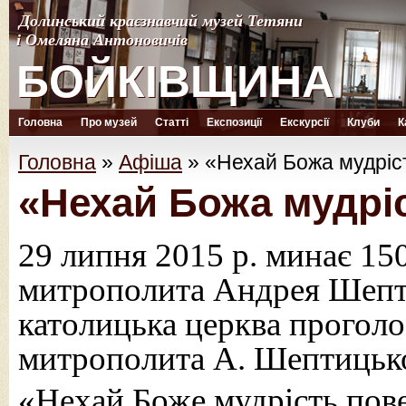
Долинський краєзнавчий музей Тетяни
Долинський краєзнавчий музей Тетяни
і Омеляна Антоновичів
і Омеляна Антоновичів
БОЙКІВЩИНА
БОЙКІВЩИНА
Головна
Про музей
Статті
Експозиції
Екскурсії
Клуби
К
Головна
»
Афіша
»
«Нехай Божа мудріст
«Нехай Божа мудріс
29 липня 2015 р. минає 15
митрополита Андрея Шепти
католицька церква проголо
митрополита А. Шептицьк
«Нехай Боже мудрість пове