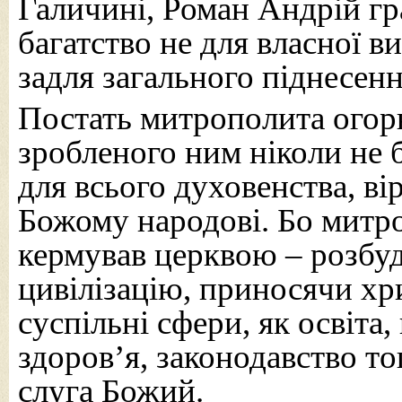
Галичині, Роман Андрій г
багатство не для власної в
задля загального піднесенн
Постать митрополита огор
зробленого ним ніколи не 
для всього духовенства, в
Божому народові. Бо митр
кермував церквою – розбуд
цивілізацію, приносячи хри
суспільні сфери, як освіта,
здоров’я, законодавство тощ
слуга Божий.