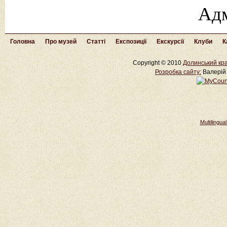
Адм
Головна
Про музей
Статті
Експозиції
Екскурсії
Клуби
К
Copyright © 2010
Долинський кра
Розробка cайту:
Валерій 
Multilingu