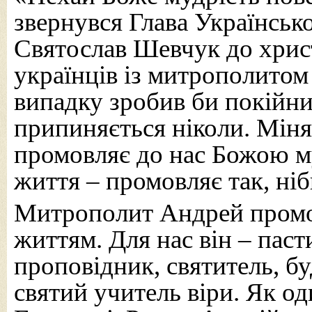
звернувся Глава Українсько
Святослав Шевчук до хрис
українців із митрополито
випадку зробив би покійн
припиняється ніколи. Міня
промовляє до нас Божою м
життя – промовляє так, ні
Митрополит Андрей промов
життям. Для нас він – паст
проповідник, святитель, бу
святий учитель віри. Як о