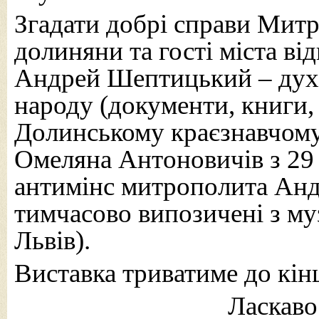
Згадати добрі справи Мит
долиняни та гості міста в
Андрей Шептицький – духо
народу (документи, книги, 
Долинському краєзнавчому
Омеляна Антоновичів з 29 
антимінс митрополита Анд
тимчасово випозичені з муз
Львів).
Виставка триватиме до кін
Ласкаво