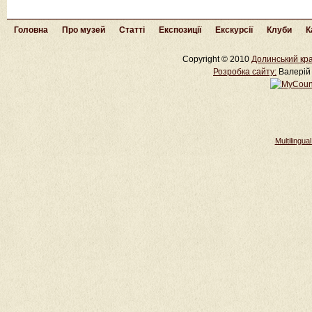
Головна
Про музей
Статті
Експозиції
Екскурсії
Клуби
К
Copyright © 2010
Долинський кра
Розробка cайту:
Валерій 
Multilingu