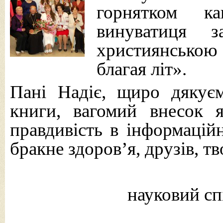
горнятком к
винуватиця з
християнською
благая літ».
Пані Надіє, щиро дяку
книги, вагомий внесок 
правдивість в інформацій
бракне здоров’я, друзів, т
науковий с