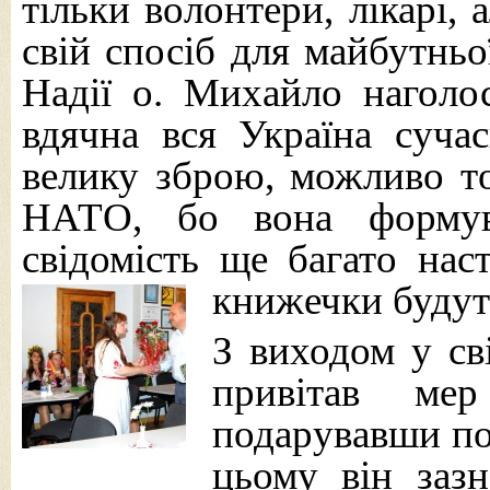
тільки волонтери, лікарі, 
свій спосіб для майбутньо
Надії о. Михайло нагол
вдячна вся Україна суча
велику зброю, можливо то
НАТО, бо вона формува
свідомість ще багато наст
книжечки будуть
З виходом у св
привітав ме
подарувавши пое
цьому він заз