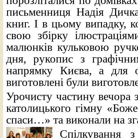
порозліталися по домівка
письменниця Надія Дичка
книг. І в цьому випадку, 
свою збірку ілюстраціям
малюнків кульковою ручко
дня, рукопис з графічн
напрямку Києва, а для 
виготовлені були виготовлен
Урочисту частину вечора 
католицького гімну «Боже
спаси…» та виконали на зга
Спілкування 