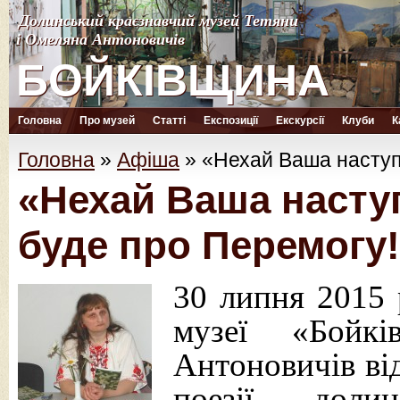
Долинський краєзнавчий музей Тетяни
Долинський краєзнавчий музей Тетяни
і Омеляна Антоновичів
і Омеляна Антоновичів
БОЙКІВЩИНА
БОЙКІВЩИНА
Головна
Про музей
Статті
Експозиції
Екскурсії
Клуби
К
Головна
»
Афіша
»
«Нехай Ваша наступн
«Нехай Ваша наступн
буде про Перемогу
30 липня 2015 
музеї «Бойк
Антоновичів від
поезії доли