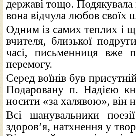
державі тощо. Подякувала 
вона відчула любов своїх 
Одним із самих теплих і 
вчителя, близької подруг
часі, письменниця вже 
перемогу.
Серед воїнів був присутні
Подаровану п. Надією кн
носити «за халявою», він н
Всі шанувальники поезі
здоров’я, натхнення у тво