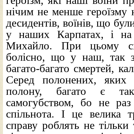
героїзм, які наші воїни п
нічим не менше героїзму 
десидентів, воїнів, що бул
у наших Карпатах, і на 
Михайло. При цьому с
болісно, що у наш, так 
багато-багато смертей, ка
Серед полонених, яких 
полону, багато є та
самогубством, бо не раз
спільнота. І це велика т
справу роблять не тільки 