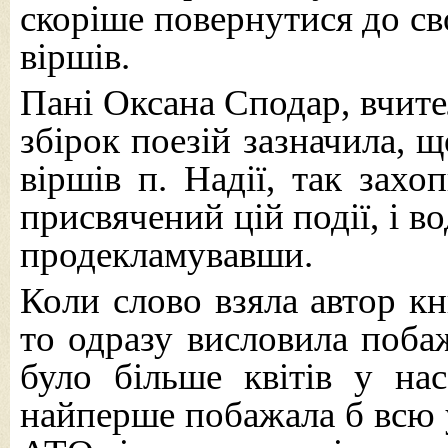
скоріше повернутися до св
віршів.
Пані Оксана Сподар, вчите
збірок поезій зазначила, 
віршів п. Надії, так захо
присвячений цій події, і в
продекламувавши.
Коли слово взяла автор кн
то одразу висловила поба
було більше квітів у на
найперше побажала б всю у