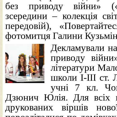
без приводу війни» («
зсередини – колекція св
передовій), «Повертайте
фотомитця Галини Кузьміно
Декламували на
приводу війни
літератури Мало
школи I-III ст.
учні 7 кл. Чо
Дзюнич Юлія. Для всіх г
друкованих віршів нової