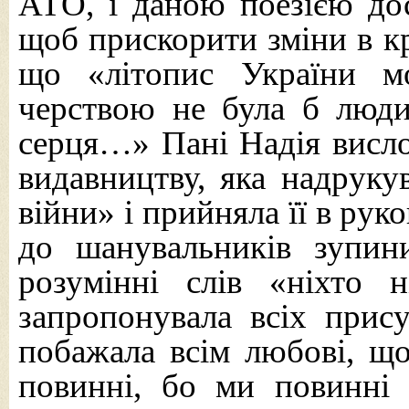
АТО, і даною поезією дос
щоб прискорити зміни в кр
що «літопис України м
черствою не була б люди
серця…» Пані Надія висло
видавництву, яка надруку
війни» і прийняла її в рук
до шанувальників зупин
розумінні слів «ніхто 
запропонувала всіх прис
побажала всім любові, щ
повинні, бо ми повинні в