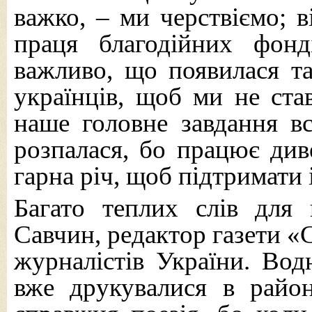
важко, – ми черствіємо; в
праця благодійних фон
важливо, що появилася та
українців, щоб ми не ста
наше головне завдання в
розпалася, бо працює диве
гарна річ, щоб підтримати 
Багато теплих слів для
Савчин, редактор газети «
журналістів України. Вод
вже друкувалися в район