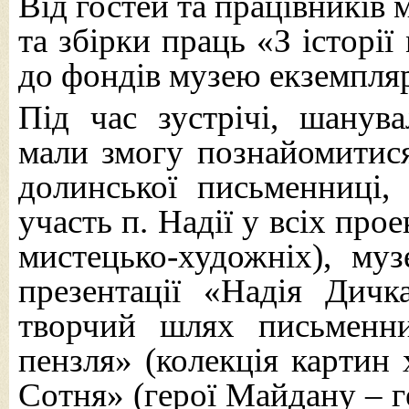
Від гостей та працівників 
та збірки праць «З історії
до фондів музею екземпляр
Під час зустрічі, шанув
мали змогу познайомитис
долинської письменниці,
участь п. Надії у всіх прое
мистецько-художніх), му
презентації «Надія Дичк
творчий шлях письменни
пензля» (колекція картин
Сотня» (герої Майдану – г