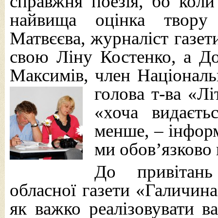
справжня поезія, бо коли
найвища оцінка твору 
Матвєєва, журналіст газет
свою Ліну Костенко, а Д
Максимів, член Національн
голова т-ва
«Лі
«хоча видаєть
менше, – інфор
ми обов’язково 
До привітань
обласної газети «Галичин
як важко реалізовувати в