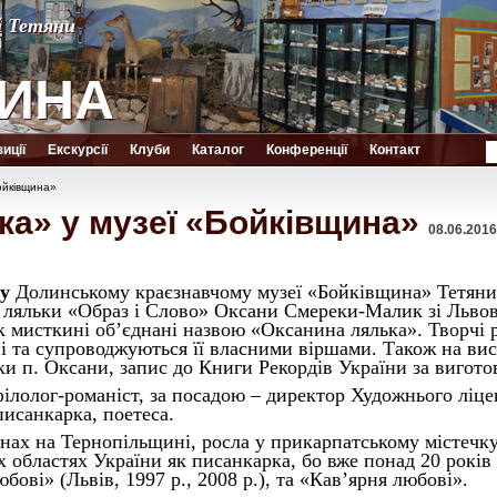
й Тетяни
й Тетяни
ИНА
ИНА
иції
Екскурсії
Клуби
Каталог
Конференції
Контакт
ойківщина»
ка» у музеї «Бойківщина»
08.06.2016
 у
Долинському краєзнавчому музеї «Бойківщина» Тетяни
ї ляльки «Образ і Слово» Оксани Смереки-Малик зі Львов
ок мисткині об’єднані назвою «Оксанина лялька». Творчі
і та супроводжуються її власними віршами. Також на вис
ки п. Оксани, запис до Книги Рекордів України за вигото
ілолог-романіст, за посадою – директор Художнього ліце
писанкарка, поетеса.
нах на Тернопільщині, росла у прикарпатському містечку
х областях України як писанкарка, бо вже понад 20 років
бові» (Львів, 1997 р., 2008 р.), та «Кав’ярня любові».