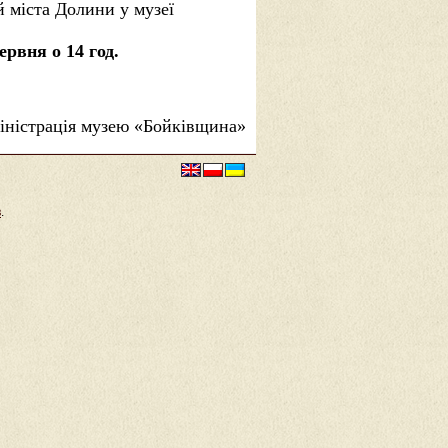
й міста Долини у музеї
ервня о 14 год.
іністрація музею «Бойківщина»
в
.