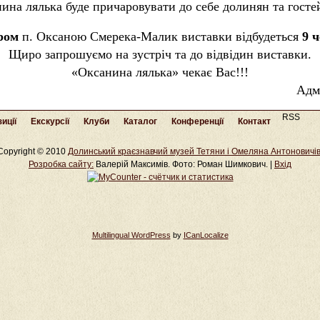
ина лялька буде причаровувати до себе долинян та госте
ором
п. Оксаною Смерека-Малик виставки відбудеться
9 ч
Щиро запрошуємо на зустріч та до відвідин виставки.
«Оксанина лялька» чекає Вас!!!
Адм
RSS
иції
Екскурсії
Клуби
Каталог
Конференції
Контакт
Copyright © 2010
Долинський краєзнавчий музей Тетяни і Омеляна Антоновичі
Розробка cайту:
Валерій Максимів. Фото: Роман Шимкович. |
Вхід
Multilingual WordPress
by
ICanLocalize