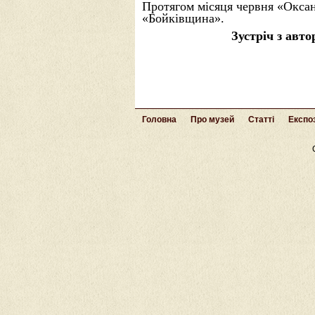
Протягом місяця червня «Оксан
«Бойківщина».
Зустріч з авт
Головна
Про музей
Статті
Експоз