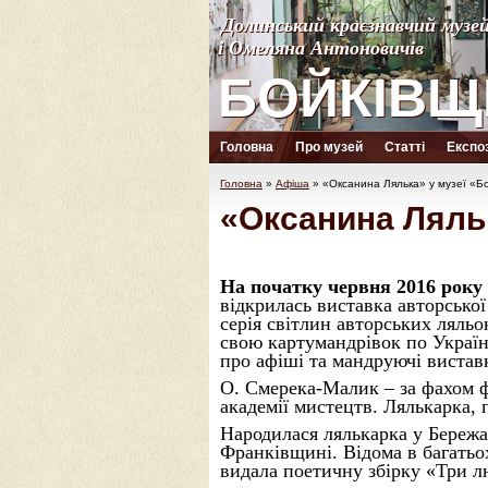
Долинський краєзнавчий музе
Долинський краєзнавчий музе
і Омеляна Антоновичів
і Омеляна Антоновичів
БОЙКІВЩ
БОЙКІВЩ
Головна
Про музей
Статті
Експоз
Головна
»
Афіша
»
«Оксанина Лялька» у музеї «Б
«Оксанина Ляль
На початку червня 2016 року
відкрилась виставка авторсько
серія світлин авторських ляль
свою карту
мандрівок по Україн
про афіші та мандруючі вистав
О. Смерека-Малик – за фахом ф
академії мистецтв. Лялькарка, 
Народилася лялькарка у Бережа
Франківщині. Відома в багатьо
видала поетичну збірку «Три лю