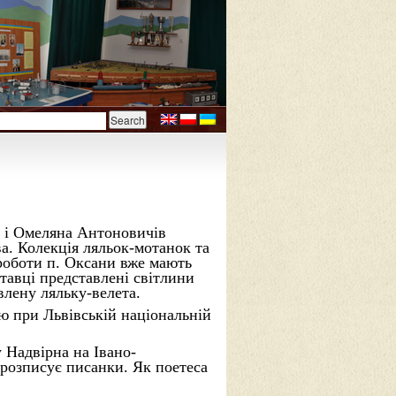
 і Омеляна Антоновичів
а. Колекція ляльок-мотанок та
 роботи п. Оксани вже мають
тавці представлені світлини
влену ляльку-велета.
ю при Львівській національній
 Надвірна на Івано-
 розписує писанки. Як поетеса