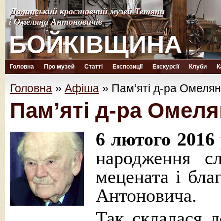
Долинський краєзнавчий музей Тетяни
Долинський краєзнавчий музей Тетяни
і Омеляна Антоновичів
і Омеляна Антоновичів
БОЙКІВЩИНА
БОЙКІВЩИНА
Головна
Про музей
Статті
Експозиції
Екскурсії
Клуби
К
Головна
»
Афіша
»
Пам’яті д-ра Омеля
Пам’яті д-ра Омел
6 лютого 2016 
народження сл
мецената і бл
Антоновича.
Так склалася д