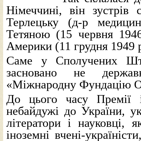
Німеччині, він зустрів
Терлецьку (д-р медици
Тетяною (15 червня 1946
Америки (11 грудня 1949 р
Саме у Сполучених Шт
засновано не держа
«Міжнародну Фундацію Ом
До цього часу Премії 
небайдужі до України, ук
літератори і науковці, я
іноземні вчені-україністи