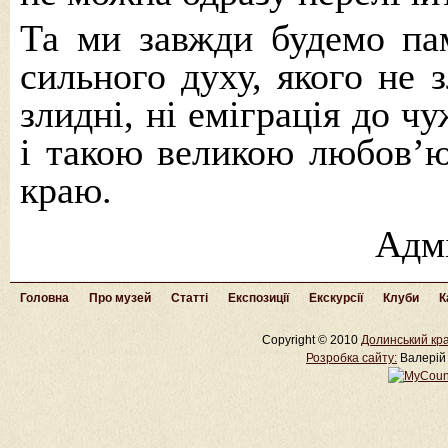
Та ми завжди будемо па
сильного духу, якого не з
злидні, ні еміграція до ч
і такою великою любов’ю
краю.
Адм
Головна
Про музей
Статті
Експозиції
Екскурсії
Клуби
К
Copyright © 2010
Долинський кра
Розробка cайту:
Валерій 