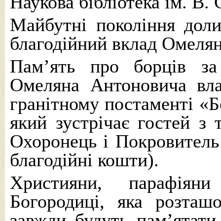
Наукова бібліотека ім. В.
Майбутні покоління доли
благодійний вклад Омеля
Пам’ять про борців за
Омеляна Антоновича вла
гранітному постаменті «Б
який зустрічає гостей з 
Охоронець і Покровитель 
благодійні кошти).
Християни, парафіяни
Богородиці, яка розташо
завжди будуть пам’ятати 