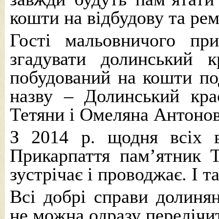
кошти на відбудову та рем
Гості мальовничого при
згадувати долинський кр
побудований на кошти по
назву – Долинський кра
Тетяни і Омеляна Антонов
З 2014 р. щодня всіх в
Прикарпаття пам’ятник 
зустрічає і проводжає. І т
Всі добрі справи долиня
не можна одразу перелічи