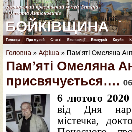
Долинський краєзнавчий музей Тетяни
Долинський краєзнавчий музей Тетяни
і Омеляна Антоновичів
і Омеляна Антоновичів
БОЙКІВЩИНА
БОЙКІВЩИНА
Головна
Про музей
Статті
Експозиції
Екскурсії
Клуби
К
Головна
»
Афіша
»
Пам’яті Омеляна Ан
Пам’яті Омеляна А
присвячується….
06
6 лютого 2020 
від Дня нар
містечка, докт
Почесного гр