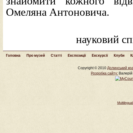
знайомити кожного відв
Омеляна Антоновича.
науковий с
Головна
Про музей
Статті
Експозиції
Екскурсії
Клуби
К
Copyright © 2010
Долинський кра
Розробка cайту:
Валерій 
Multilingu