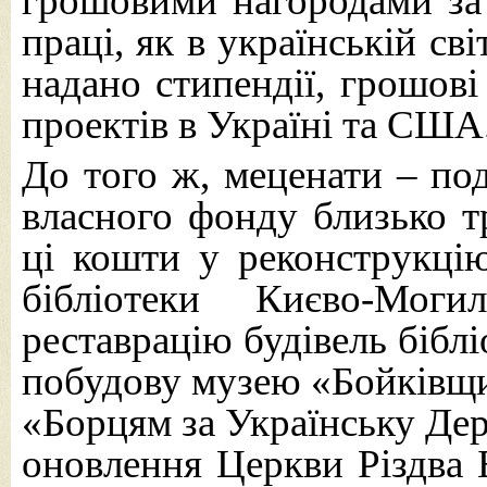
грошовими нагородами за 
праці, як в українській світ
надано стипендії, грошові
проектів в Україні та США
До того ж, меценати – по
власного фонду близько тр
ці кошти у реконструкцію
бібліотеки Києво-Моги
реставрацію будівель біблі
побудову музею «Бойківщи
«Борцям за Українську Дер
оновлення Церкви Різдва Б