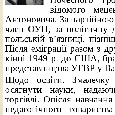
відомого мец
Антоновича. За партійною
член ОУН, за політичну д
польській в’язниці, пізні
Після еміграції разом з 
кінці 1949 р. до США, бра
представництва УГВР у Ваш
Щодо освіти. Змалечку 
осягнути науки, надаюч
торгівлі. Опісля навчання
педагогічного товарист