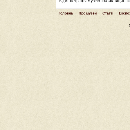
Адміністрація музею «Бойківщина»
Головна
Про музей
Статті
Експоз