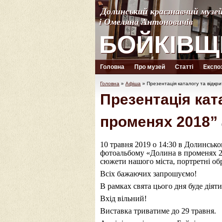
Долинський краєзнавчий музе
Долинський краєзнавчий музе
і Омеляна Антоновичів
і Омеляна Антоновичів
БОЙКІВЩ
БОЙКІВЩ
Головна
Про музей
Статті
Експоз
Головна
»
Афіша
»
Презентація каталогу та відкр
Презентація кат
променях 2018”
10 травня 2019 о 14:30 в Долинськ
фотоальбому «Долина в променях 2
сюжети нашого міста, портретні об
Всіх бажаючих запрошуємо!
В рамках свята цього дня буде діят
Вхід вільний!
Виставка триватиме до 29 травня.