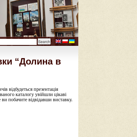
вки “Долина в
чів відбудеться презентація
аного каталогу увійшли цікаві
 ви побачите відвідавши виставку.