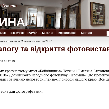
й Тетяни
й Тетяни
ИНА
ИНА
иції
Екскурсії
Клуби
Каталог
Конференції
Контакт
иття фотовиставки “Долина в променях 2018”
алогу та відкриття фотовиста
08.05.2019
ому краєзнавчому музеї «Бойківщина» Тетяни і Омеляна Антонови
018» Долинського народного фотоклубу «Промінь». До презентов
рази і звичайно неповторні пейзажі природи нашого краю. Все це
и зона для фотографування!