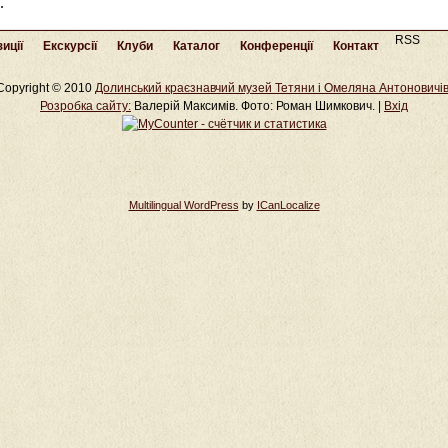
.
RSS
иції
Екскурсії
Клуби
Каталог
Конференції
Контакт
Copyright © 2010
Долинський краєзнавчий музей Тетяни і Омеляна Антоновичі
Розробка cайту:
Валерій Максимів. Фото: Роман Шимкович. |
Вхід
Multilingual WordPress
by
ICanLocalize