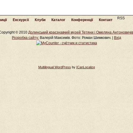
RSS
иції
Екскурсії
Клуби
Каталог
Конференції
Контакт
Copyright © 2010
Долинський краєзнавчий музей Тетяни і Омеляна Антоновичі
Розробка cайту:
Валерій Максимів. Фото: Роман Шимкович. |
Вхід
Multilingual WordPress
by
ICanLocalize