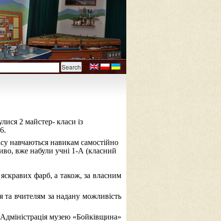
лися 2 майстер- класи із
6.
асу навчаються навикам самостійно
иво, вже набули учні 1-А (класний
скравих фарб, а також, за власним
я та вчителям за надану можливість
Адміністрація музею «Бойківщина»