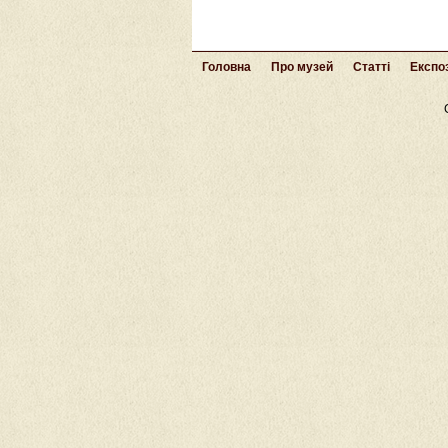
Головна
Про музей
Статті
Експоз