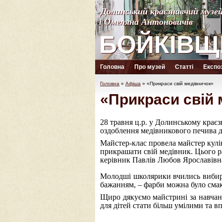
Долинський краєзнавчий музе
Долинський краєзнавчий музе
і Омеляна Антоновичів
і Омеляна Антоновичів
БОЙКІВЩ
БОЙКІВЩ
Головна
Про музей
Статті
Експоз
Головна
»
Афіша
»
«Прикраси свій медівничок»
«Прикраси свій 
28 травня ц.р. у Долинському крає
оздоблення медівникового печива д
Майстер-клас провела майстер кулі
прикрашати свій медівник. Цього р
керівник Павлів Любов Ярославівна)
Молодші школярики вчились вибира
бажанням, – фарби можна було сма
Щиро дякуємо майстрині за навчанн
для дітей стати більш умілими та в