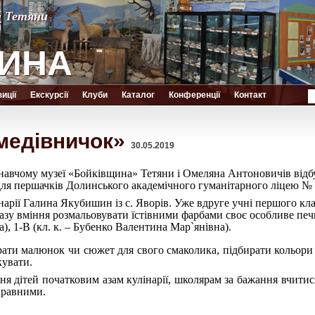
й Тетяни
й Тетяни
ИНА
ИНА
иції
Екскурсії
Клуби
Каталог
Конференції
Контакт
медівничок»
30.05.2019
знавчому музеї «Бойківщина» Тетяни і Омеляна Антоновичів відбу
ля першачків Долинського академічного гуманітарного ліцею № 
нарії Галина Якубишин із с. Яворів. Уже вдруге учні першого кл
азу вміння розмальовувати їстівними фарбами своє особливе печ
, 1-В (кл. к. – Бубенко Валентина Мар`янівна).
ти малюнок чи сюжет для свого смаколика, підбирати кольори я
кувати.
я дітей початковим азам кулінарії, школярам за бажання вчитис
правними.