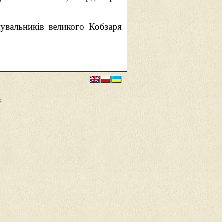
нувальників
великого Кобзаря
в
.