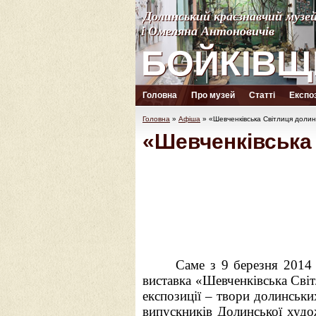
Долинський краєзнавчий музе
Долинський краєзнавчий музе
і Омеляна Антоновичів
і Омеляна Антоновичів
БОЙКІВЩ
БОЙКІВЩ
Головна
Про музей
Статті
Експоз
Головна
»
Афіша
»
«Шевченківська Світлиця долин
«Шевченківська 
Саме з 9 березня 2014
виставка «Шевченківська Сві
експозиції – твори долинськи
випускників Долинської худож