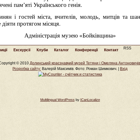
ячені пам’яті Українського генія.
ян і гостей міста, вчителів, молодь, митців та ша
е діяти протягом місяця.
Адміністрація музею «Бойківщина»
RSS
иції
Екскурсії
Клуби
Каталог
Конференції
Контакт
Copyright © 2010
Долинський краєзнавчий музей Тетяни і Омеляна Антоновичі
Розробка cайту:
Валерій Максимів. Фото: Роман Шимкович. |
Вхід
Multilingual WordPress
by
ICanLocalize