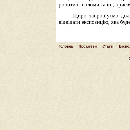
роботи із соломи та ін., присв
Щиро запрошуємо долин
відвідати експозицію, яка буд
Головна
Про музей
Статті
Експоз