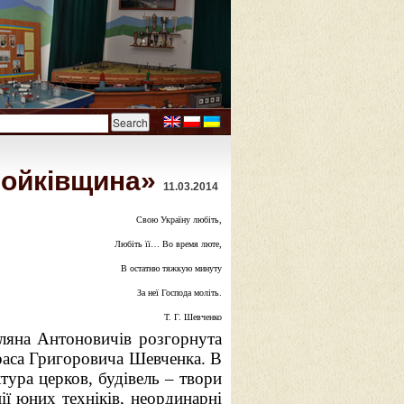
Бойківщина»
11.03.2014
Свою Україну любіть,
Любіть її… Во время люте,
В остатню тяжкую минуту
За неї Господа моліть.
Т. Г. Шевченко
еляна Антоновичів розгорнута
раса Григоровича Шевченка. В
тура церков, будівель – твори
ії юних техніків, неординарні