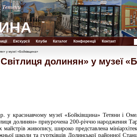
й Тетяни
й Тетяни
ИНА
ИНА
иції
Екскурсії
Клуби
Каталог
Конференції
Контакт
ян» у музеї «Бойківщина»
Світлиця долинян» у музеї «
 р. у краєзнавчому музеї «Бойківщина» Тетяни і Ом
тлиця долинян» приурочена 200-річчю народження Та
х майстрів живопису, широко представлена мініархітек
ньої школи та гуртківців Долинської районної Станц