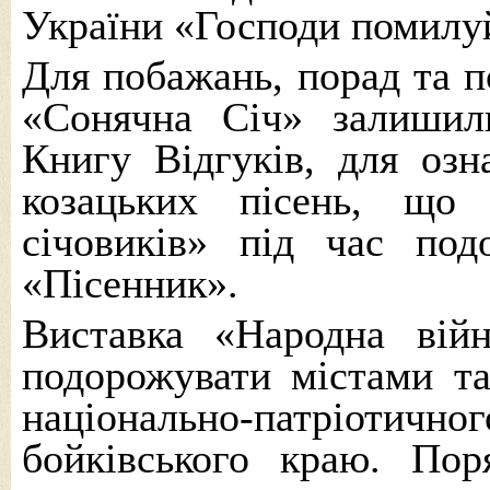
України «Господи помилу
Для побажань, порад та 
«Сонячна Січ» залишили
Книгу Відгуків, для озн
козацьких пісень, що
січовиків» під час по
«Пісенник».
Виставка «Народна вій
подорожувати містами т
національно-патріот
бойківського краю. Пор