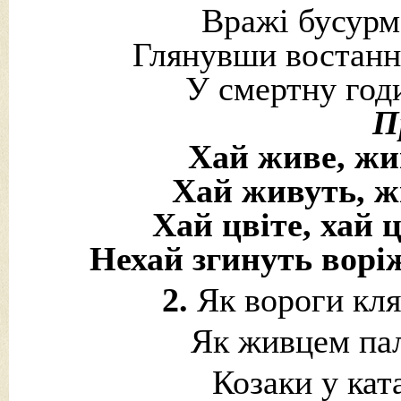
Вражі бусурма
Глянувши востаннє
У смертну годи
П
Хай живе, жи
Хай живуть, ж
Хай цвіте, хай 
Нехай згинуть воріж
2.
Як вороги клят
Як живцем пал
Козаки у кат