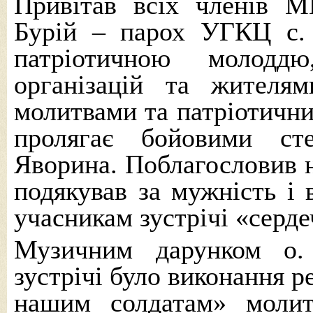
Привітав всіх членів 
Бурій – парох УГКЦ с.
патріотичною молоддю
організацій та жител
молитвами та патріотичн
пролягає бойовими с
Яворина. Поблагословив н
подякував за мужність і 
учасникам зустрічі «серде
Музичним дарунком о.
зустрічі було виконання р
нашим солдатам» молит