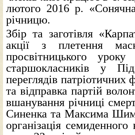
лютого 2016 р. «Сонячн
річницю.
Збір та заготівля «Карп
акції з плетення маск
просвітницького уроку
старшокласників у Пі
переглядів патріотичних ф
та відправка партій воло
вшанування річниці смерт
Синенка та Максима Шимк
організація семиденного