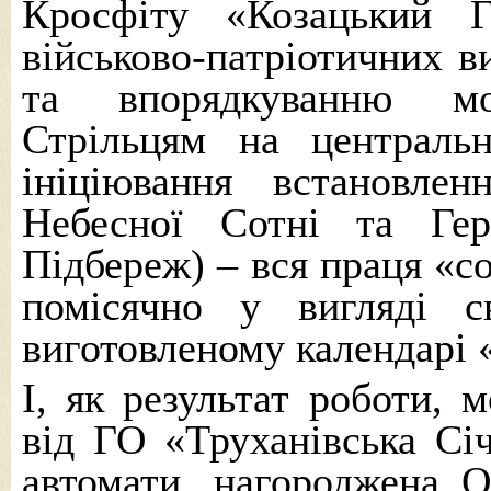
Кросфіту «Козацький Г
військово-патріотичних в
та впорядкуванню мо
Стрільцям на централь
ініціювання встановле
Небесної Сотні та Гер
Підбереж) – вся праця «с
помісячно у вигляді с
виготовленому календарі 
І, як результат роботи, 
від ГО «Труханівська Січ
автомати, нагороджена 