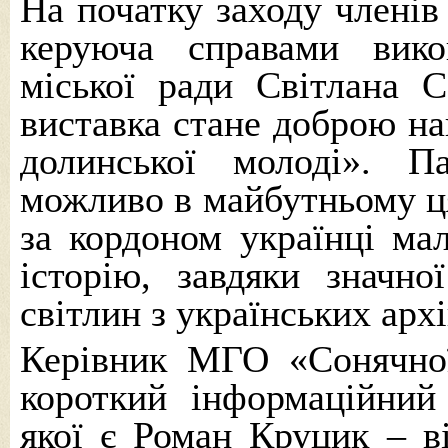
На початку заходу члені
керуюча справами вико
міської ради Світлана 
виставка стане доброю на
долинської молоді». П
можливо в майбутньому ця 
за кордоном українці мал
історію, завдяки значно
світлин з українських архі
Керівник МГО «Сонячної
короткий інформаційний
якої є Роман Круцик – ві