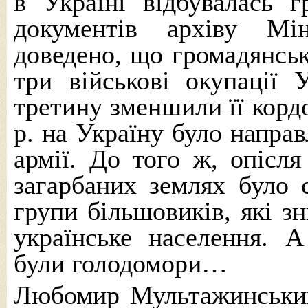
в Україні відбувалась г
документів архіву Мі
доведено, що громадянсько
три військові окупації 
третину зменшили її кордо
р. на Україну було направ
армії. До того ж, опісля 
загарбаних землях було 
групи більшовиків, які з
українське населення. 
були голодомори…
Любомир Мультажинський,