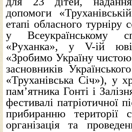
для 23 дітей,
наданн
допомоги «Труханівські
етапі обласного турніру 
у Всеукраїнському сп
«Руханка», у V-ій юві
«Зробимо Україну чистою!
засновників Українського
«Труханівська Січ»), у х
пам’ятника Гонті і Залізн
фестивалі патріотичної пі
прибиранню території 
організація та проведе