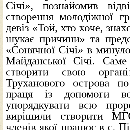
Січі», познайомив відв
створення молодіжної гр
девіз «Той, хто хоче, зна
шукає причини» та предст
«Сонячної Січі» в минуло
Майданської Січі. Саме
створити свою органі
Труханового острова по
праця із допомоги в
упорядкувати всю прор
вирішили створити МГ
членів якої працює в с. П