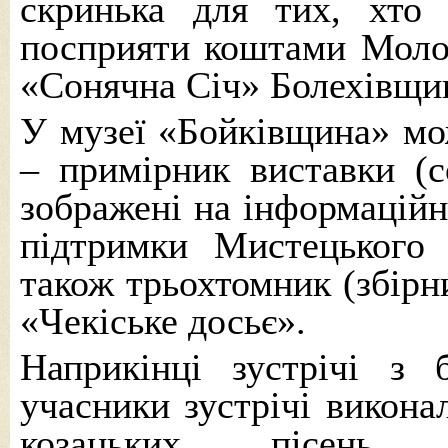
скринька для тих, хто
посприяти коштами Молод
«Сонячна Січ» Болехівщи
У музеї «Бойківщина» мо
– примірник виставки (с
зображені на інформаційн
підтримки Мистецького
також трьохтомник (збірн
«Чекіське досьє».
Наприкінці зустрічі з 
учасники зустрічі викона
козацьких пісень