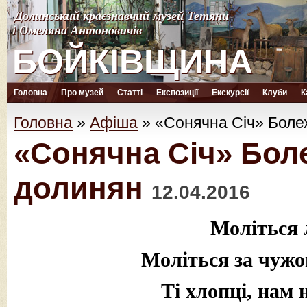
Долинський краєзнавчий музей Тетяни
Долинський краєзнавчий музей Тетяни
і Омеляна Антоновичів
і Омеляна Антоновичів
БОЙКІВЩИНА
БОЙКІВЩИНА
Головна
Про музей
Статті
Експозиції
Екскурсії
Клуби
К
Головна
»
Афіша
»
«Сонячна Січ» Болех
«Сонячна Січ» Боле
долинян
12.04.2016
Моліться 
Моліться за чужог
Ті хлопці, нам