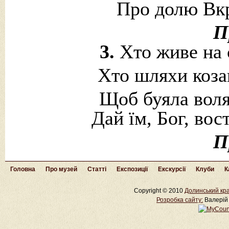
Про долю Вкр
П
3.
Хто живе на с
Хто шляхи козац
Щоб буяла воля
Дай їм, Бог, вос
П
Головна
Про музей
Статті
Експозиції
Екскурсії
Клуби
К
Copyright © 2010
Долинський кра
Розробка cайту:
Валерій 