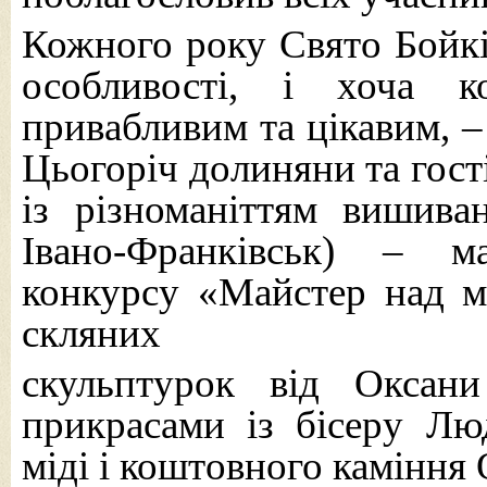
Кожного року Свято Бойків
особливості, і хоча 
привабливим та цікавим, –
Цьогоріч долиняни та гост
із різноманіттям вишива
Івано-Франківськ) – м
конкурсу «Майстер над м
скляних
скульптурок від Оксани
прикрасами із бісеру Л
міді і коштовного каміння 