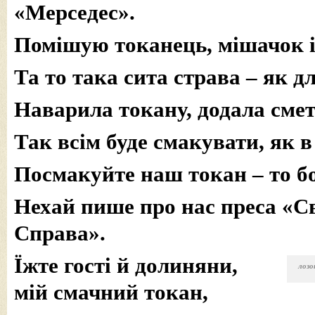
«Мерседес».
Помішую токанець, мішачок і
Та то така сита страва – як дл
Наварила токану, додала сме
Так всім буде смакувати, як в
Посмакуйте наш токан – то бо
Нехай пише про нас преса «С
Справа».
Їжте гості й долиняни,
лозо
мій смачний токан,