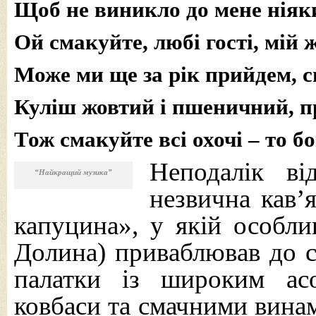
Щоб не виникло до мене ніяк
Ой смакуйте, любі гості, мій 
Може ми ще за рік прийдем, с
Куліш жовтий і пшеничний, пр
Тож смакуйте всі охочі – то б
Неподалік в
“Найкращий музика”
незвична кав’
капуцина», у якій особл
Долина) приваблював до с
палатки із широким ас
ковбаси та смачними винам