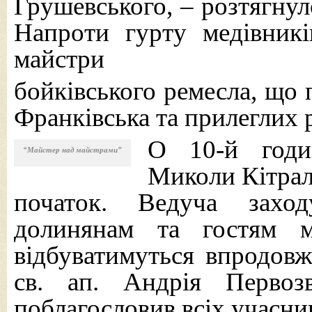
Грушевського, – розтягнул
Напроти гурту медівникі
майстри
бойківського ремесла, що 
Франківська та прилеглих 
О 10-й годин
“Майстер над майстрами”
Миколи Кітрал
початок. Ведуча захо
долинянам та гостям м
відбуватимуться впродов
св. ап. Андрія Первоз
поблагословив всіх учасник