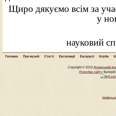
Щиро дякуємо всім за уча
у но
науковий с
Головна
Про музей
Статті
Експозиції
Екскурсії
Клуби
К
Copyright © 2010
Долинський кра
Розробка cайту:
Валерій 
Multilingu