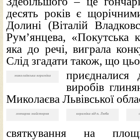
Здебільшого – це гончар
десять років є щорічним
Долині (Віталій Владков
Рум’янцева, «Покутська к
яка до речі, виграла кон
Слід згадати також, що цьо
приєдналися 
миколаївська кераміка
виробів глиня
Миколаєва Львівської облас
гончарна майстерня
кераміка від п. Люби
святкування на площ