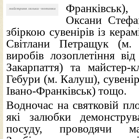
Франківськ)
майстриня ляльки -мотанки
Оксани Стефа
збіркою сувенірів із кера
Світлани Петращук (м. І
виробів лозоплетіння від
Закарпаття) та майстер-
Гебури (м. Калуш), сувені
Івано-Франківськ) тощо.
Водночас на святковій пл
які залюбки демонструв
посуду, проводячи ма