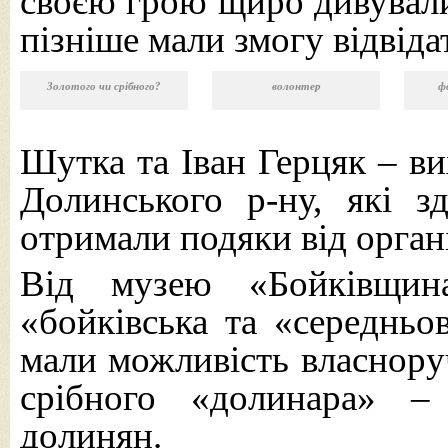
своєю грою щиро дивували
пізніше мали змогу відвід
Золотого чи срібного?
волонтер
ф
Шутка та Іван Герцяк – в
Долинського р-ну, які з
отримали подяки від органі
Від музею «Бойківщин
«бойківська та «середньов
мали можливість власноруч
срібного «долинара» –
долинян.