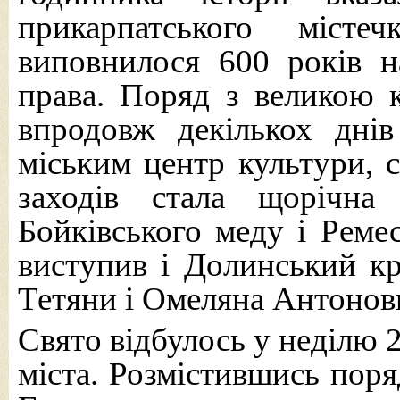
прикарпатського міст
виповнилося 600 років н
права. Поряд з великою к
впродовж декількох дні
міським центр культури, 
заходів стала щорічна
Бойківського меду і Ремес
виступив і Долинський к
Тетяни і Омеляна Антонов
Свято відбулось у неділю 2
міста. Розмістившись поря