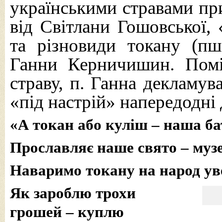
українськими стравами при
від Світлани Гошовської, 
та різновиди токану (пш
Ганни Керничишин. Пом
страву, п. Ганна декламув
«під настрій» напередодні 
«А токан або куліш – наша б
Прославляє наше свято – муз
Наваримо токану на народ ув
Як зароблю трохи
грошей – куплю