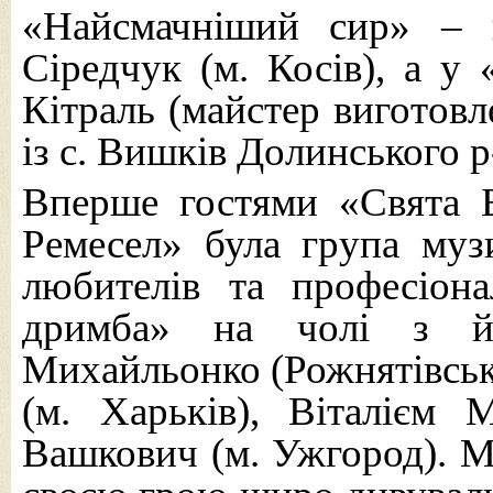
«Найсмачніший сир» – 
Сіредчук (м. Косів), а 
Кітраль (майстер виготовл
із с. Вишків Долинського р
Вперше гостями «Свята Б
Ремесел» була група музи
любителів та професіона
дримба» на чолі з йо
Михайльонко (Рожнятівськ
(м. Харьків), Віталієм 
Вашкович (м. Ужгород). Ма