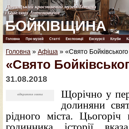
Долинський краєзнавчий музей Тетяни
Долинський краєзнавчий музей Тетяни
і Омеляна Антоновичів
і Омеляна Антоновичів
БОЙКІВЩИНА
БОЙКІВЩИНА
Головна
Про музей
Статті
Експозиції
Екскурсії
Клуби
К
Головна
»
Афіша
»
«Свято Бойківського
«Свято Бойківськог
31.08.2018
Щорічно у пер
відкриття свята
долиняни свя
рідного міста. Цьогоріч
годинника історії вка