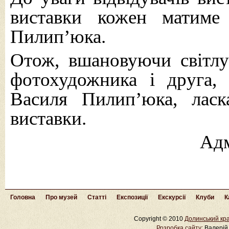
виставки кожен матиме
Пилип’юка.
Отож, вшановуючи світлу
фотохудожника і друга,
Василя Пилип’юка, ласк
виставки.
Адм
Головна
Про музей
Статті
Експозиції
Екскурсії
Клуби
К
Copyright © 2010
Долинський кра
Розробка cайту:
Валерій 