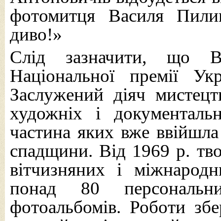
фотомитця Василя Пили
диво!»
Слід зазначити, що В
Національної премії Ук
Заслужений діяч мистецт
художніх і документальн
частина яких вже ввійшла 
спадщини. Від 1969 р. тв
вітчизняних і міжнародн
понад 80 персональни
фотоальбомів. Роботи збе