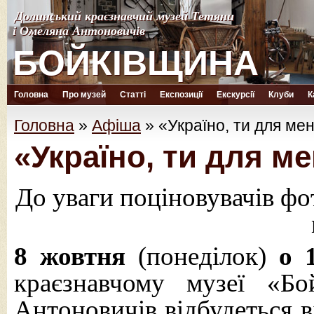
Долинський краєзнавчий музей Тетяни
Долинський краєзнавчий музей Тетяни
і Омеляна Антоновичів
і Омеляна Антоновичів
БОЙКІВЩИНА
БОЙКІВЩИНА
Головна
Про музей
Статті
Експозиції
Екскурсії
Клуби
К
Головна
»
Афіша
»
«Україно, ти для ме
«Україно, ти для м
До уваги поціновувачів фо
8 жовтня
(понеділок)
о 
краєзнавчому музеї «Б
Антоновичів відбудеться в