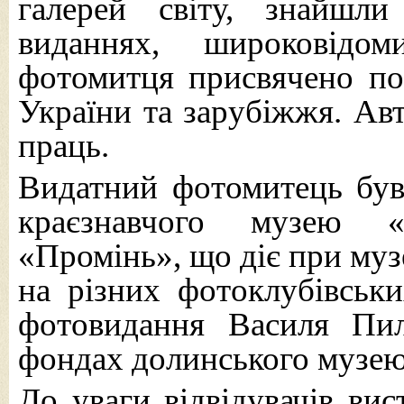
галерей світу, знайшл
виданнях, широковідом
фотомитця присвячено по
України та зарубіжжя. Ав
праць.
Видатний фотомитець був
краєзнавчого музею «
«Промінь», що діє при муз
на різних фотоклубівськи
фотовидання Василя Пил
фондах долинського музею
До уваги відвідувачів вис