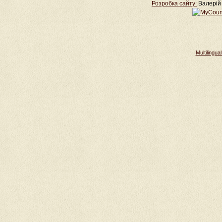
Розробка cайту:
Валерій 
Multilingu