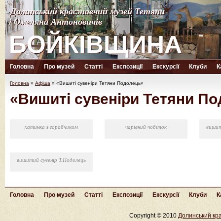
Долинський краєзнавчий музей Тетяни
Долинський краєзнавчий музей Тетяни
і Омеляна Антоновичів
і Омеляна Антоновичів
БОЙКІВЩИНА
БОЙКІВЩИНА
Головна
Про музей
Статті
Експозиції
Екскурсії
Клуби
К
Головна
»
Афіша
»
«Вишиті сувеніри Тетяни Подолець»
«Вишиті сувеніри Тетяни П
хатинка з горобчиком
чарівний чобіток
вишит
вишитий сувенір Т.Подолець
Головна
Про музей
Статті
Експозиції
Екскурсії
Клуби
К
Copyright © 2010
Долинський кра