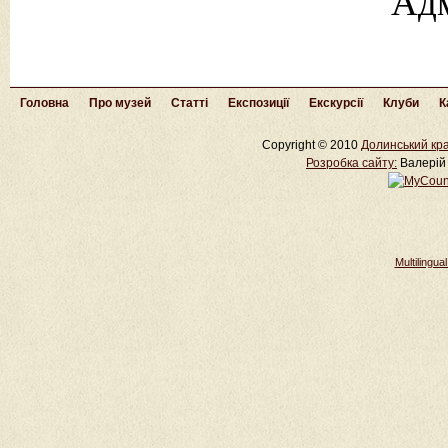
Адм
Головна
Про музей
Статті
Експозиції
Екскурсії
Клуби
К
Copyright © 2010
Долинський кра
Розробка cайту:
Валерій 
Multilingu