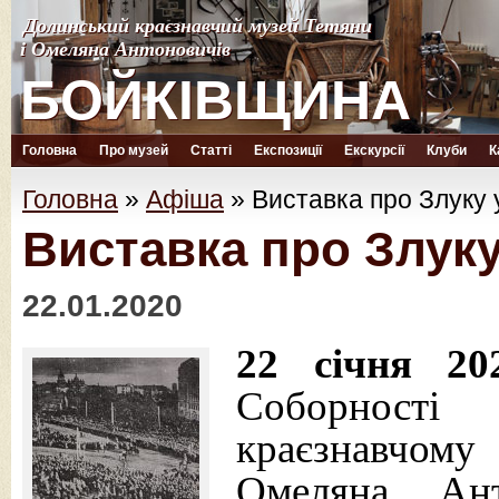
Долинський краєзнавчий музей Тетяни
Долинський краєзнавчий музей Тетяни
і Омеляна Антоновичів
і Омеляна Антоновичів
БОЙКІВЩИНА
БОЙКІВЩИНА
Головна
Про музей
Статті
Експозиції
Екскурсії
Клуби
К
Головна
»
Афіша
»
Виставка про Злуку 
Виставка про Злуку
22.01.2020
22 січня 20
Соборності
краєзнавчому
Омеляна Ант