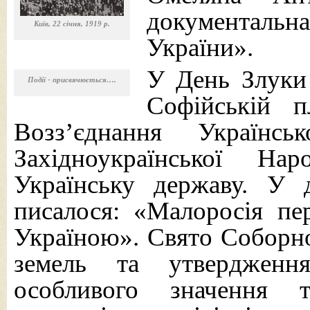
документальн
Київ, 22 січня, 1919 р.
України».
У День Злуки 
Події - присвячюється….
Софійській 
Возз’єднання Українс
Західноукраїнської Н
Українську державу. У д
писалося: «Малоросія пе
Україною». Свято Соборно
земель та утвердження
особливого значення 